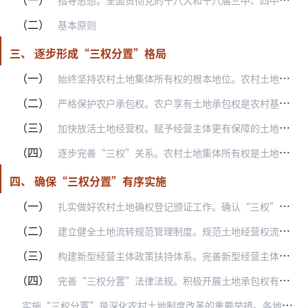
指导思想。全面贯彻党的十八大和十八届三中、四中、五中全会精神，深入学习贯彻习近平总书记系列重要讲话精神，紧紧围绕统筹推进“五位一体”总体布局和协调推进“四个全面…
（二）
基本原则
三、 逐步形成“三权分置”格局
（一）
始终坚持农村土地集体所有权的根本地位。农村土地农民集体所有，是农村基本经营制度的根本，必须得到充分体现和保障，不能虚置。土地集体所有权人对集体土地依法享有占有、…
（二）
严格保护农户承包权。农户享有土地承包权是农村基本经营制度的基础，要稳定现有土地承包关系并保持长久不变。土地承包权人对承包土地依法享有占有、使用和收益的权利。农村…
（三）
加快放活土地经营权。赋予经营主体更有保障的土地经营权，是完善农村基本经营制度的关键。土地经营权人对流转土地依法享有在一定期限内占有、耕作并取得相应收益的权利。在…
（四）
逐步完善“三权”关系。农村土地集体所有权是土地承包权的前提，农户享有承包经营权是集体所有的具体实现形式，在土地流转中，农户承包经营权派生出土地经营权。支持在实践…
四、 确保“三权分置”有序实施
（一）
扎实做好农村土地确权登记颁证工作。确认“三权”权利主体，明确权利归属，稳定土地承包关系，才能确保“三权分置”得以确立和稳步实施。要坚持和完善土地用途管制制度，在…
（二）
建立健全土地流转规范管理制度。规范土地经营权流转交易，因地制宜加强农村产权交易市场建设，逐步实现涉农县（市、区、旗）全覆盖。健全市场运行规范，提高服务水平，为流…
（三）
构建新型经营主体政策扶持体系。完善新型经营主体财政、信贷保险、用地、项目扶持等政策。积极创建示范家庭农场、农民专业合作社示范社、农业产业化示范基地、农业示范服务…
（四）
完善“三权分置”法律法规。积极开展土地承包权有偿退出、土地经营权抵押贷款、土地经营权入股农业产业化经营等试点，总结形成可推广、可复制的做法和经验，在此基础上完善…
实
施“三权分置”是深化农村土地制度改革的重要举措。各地区各有关部门要认真贯彻本意见要求，研究制定具体落实措施。加大政策宣传力度，统一思想认识，加强干部培训，提高…