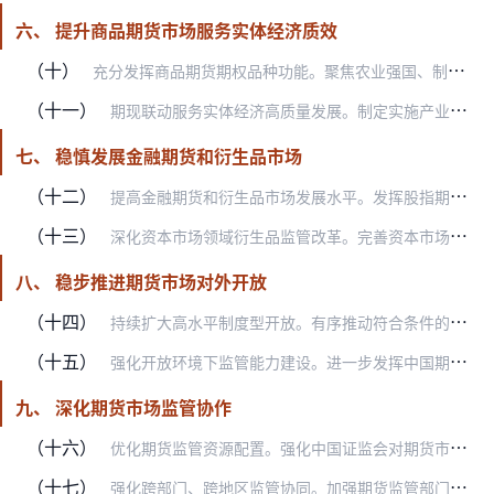
六、 提升商品期货市场服务实体经济质效
（十）
充分发挥商品期货期权品种功能。聚焦农业强国、制造强国、绿色低碳发展等，完善商品期货市场品种布局。立足于更好满足实体企业风险管理需求，丰富商品期货市场交易工具。推…
（十一）
期现联动服务实体经济高质量发展。制定实施产业客户提升行动计划，持续改善企业套期保值交易的制度环境。稳步推广组合保证金，完善做市商管理规则，降低企业套期保值成本。…
七、 稳慎发展金融期货和衍生品市场
（十二）
提高金融期货和衍生品市场发展水平。发挥股指期货期权稳定市场、活跃市场的双重功能，丰富交易品种，扩大市场覆盖面，提高交易便利性，加强期现货市场协同联动，助力增强股…
（十三）
深化资本市场领域衍生品监管改革。完善资本市场领域衍生品监管规则，统一对证券期货经营机构开展衍生品交易的监管尺度和强度。健全资本市场领域交易报告库，建立统一规范的…
八、 稳步推进期货市场对外开放
（十四）
持续扩大高水平制度型开放。有序推动符合条件的商品期货期权品种纳入对外开放品种范围，允许合格境外投资者参与更多商品期货期权品种交易。研究股指期货、国债期货纳入特定…
（十五）
强化开放环境下监管能力建设。进一步发挥中国期货市场监控中心功能，夯实大数据基础，增强数据挖掘和分析能力，向数字化、智能化、实时响应转型，大力提升开放环境下期货市…
九、 深化期货市场监管协作
（十六）
优化期货监管资源配置。强化中国证监会对期货市场的行政监管职能，完善期货交易所和期货业协会自律管理职能。充分运用科技手段赋能期货监管，提升非现场监测效能，优化现场…
（十七）
强化跨部门、跨地区监管协同。加强期货监管部门与现货市场管理部门、其他金融管理部门之间的信息共享、沟通会商和协同联动，妥善应对期现货市场风险，促进期现货市场平稳健…