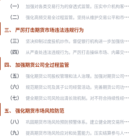
（一）
加强对各类交易行为的穿透式监管。压实中介机构客户管理责任，严格落实账户实名制、交易者适当性等监管要求。按照“新老划断”原则，提高市场参与者准入门槛。加强对期货市…
（二）
强化高频交易全过程监管。坚持从维护交易公平和市场稳定运行出发，加强高频交易监管。持续优化特定程序化交易报备制度。完善高频交易监管规则。根据市场发展变化，适时优化…
三、 严厉打击期货市场违法违规行为
（三）
坚决抑制过度投机炒作。督促银行机构进一步加强信贷管理，严防企业违规使用信贷资金从事大宗商品期货投机交易。不断完善监管规则，及时采取有效措施，坚决抑制过度投机，防…
（四）
从严查处违法违规行为。严厉打击操纵市场、内幕交易、编造传播虚假信息等违法违规行为，加强公开曝光，对严重违法违规者实施市场禁入。从严从快查办期货市场大要案件，着力…
四、 加强期货公司全过程监管
（五）
强化期货公司股权管理和法人治理。加强对期货公司股东和实际控制人的穿透式监管，严防不符合规定条件的机构和人员控制期货公司。督导期货公司建立清晰的治理结构和规范的治…
（六）
规范期货公司及其子公司经营活动。完善期货公司功能定位，严格业务资质要求，实现对期货公司及其子公司经营活动的监管全覆盖。加强期货经纪业务监管，规范期货公司营销行为…
（七）
健全期货公司风险出清长效机制。对不符合持续性经营规则要求、严重影响正常经营的期货公司，依法撤销期货业务许可。鼓励通过兼并重组平稳化解期货公司风险。加强舆情管理、…
五、 强化期货市场风险防范
（八）
巩固期货市场风险预防预警体系。建立健全跨交易所跨市场跨境风险监测指标体系。完善期货保证金封闭运行和安全存管规则，保障期货市场资金进出看得清、管得住。加强对大额资…
（九）
提高期货市场风险应对和处置能力。压实结算参与人的风险管理和损失吸收责任。优化担保品管理。严格对期货交割库的资质审查，加强交割库日常管理，推动期货交易所共享交割库…