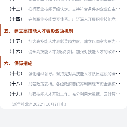
（十三）
推行职业技能等级认定。支持符合条件的企业自主确定技能人才评价职业（工种）范围，自主设置岗位等级，自主开发制定岗位规范，自主运用评价方式开展技能人才职业技能等级评…
（十四）
完善职业技能竞赛体系。广泛深入开展职业技能竞赛，完善以世界技能大赛为引领、全国职业技能大赛为龙头、全国行业和地方各级职业技能竞赛以及专项赛为主体、企业和院校职业…
五、 建立高技能人才表彰激励机制
（十五）
加大高技能人才表彰奖励力度。建立以国家表彰为引领、行业企业奖励为主体、社会奖励为补充的高技能人才表彰奖励体系。完善评选表彰中华技能大奖获得者和全国技术能手制度。…
（十六）
健全高技能人才激励机制。加强对技能人才的政治引领和政治吸纳，注重做好党委（党组）联系服务高技能人才工作。将高技能人才纳入各地人才分类目录。注重依法依章程推荐高技…
六、 保障措施
（十七）
强化组织领导。坚持党对高技能人才队伍建设的全面领导，确保正确政治方向。各级党委和政府要将高技能人才工作纳入本地区经济社会发展、人才队伍建设总体部署和考核范围。在…
（十八）
加强政策支持。各级政府要统筹利用现有资金渠道，按规定支持高技能人才工作。企业要按规定足额提取和使用职工教育经费，60%以上用于一线职工教育和培训。落实企业职工教…
（十九）
加强技能人才基础工作。充分利用大数据、云计算等新一代信息技术，加强技能人才工作信息化建设。建立健全高技能人才库。加强高技能人才理论研究和成果转化。大力推进符合高…
（新华社北京2022年10月7日电）