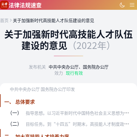
跳到主要内容
法律法规速查
首页
关于加强新时代高技能人才队伍建设的意见
关于加强新时代高技能人才队伍
建设的意见
（2022年）
发布机关
中共中央办公厅、国务院办公厅
效力
现行有效
中共中央办公厅 国务院办公厅印发
一、 总体要求
（一）
指导思想。以习近平新时代中国特色社会主义思想为指导，深入贯彻党的十九大和十九届历次全会精神，全面贯彻习近平总书记关于做好新时代人才工作的重要思想，坚持党管人才，…
（二）
目标任务。到“十四五”时期末，高技能人才制度政策更加健全、培养体系更加完善、岗位使用更加合理、评价机制更加科学、激励保障更加有力，尊重技能尊重劳动的社会氛围更加…
二、 加大高技能人才培养力度