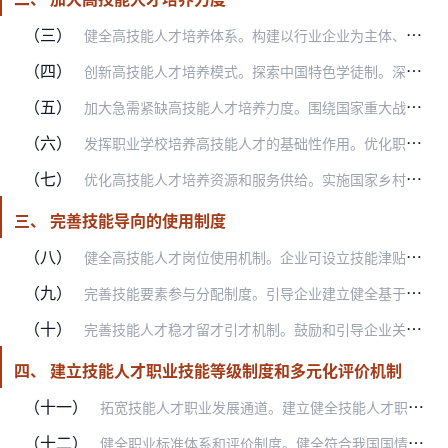
（三）
健全高技能人才培养体系。构建以行业企业为主体、职业学校（含技工院校，下同）为基础、政府推动与社会支持相结合的高技能人才培养体系。行业主管部门和行业组织要结合本行…
（四）
创新高技能人才培养模式。探索中国特色学徒制。深化产教融合、校企合作，开展订单式培养、套餐制培训，创新校企双制、校中厂、厂中校等方式。对联合培养高技能人才成效显著…
（五）
加大急需紧缺高技能人才培养力度。围绕国家重大战略、重大工程、重大项目、重点产业对高技能人才的需求，实施高技能领军人才培育计划。支持制造业企业围绕转型升级和产业基…
（六）
发挥职业学校培养高技能人才的基础性作用。优化职业教育类型、院校布局和专业设置。采取中等职业学校和普通高中同批次并行招生等措施，稳定中等职业学校招生规模。在技工院…
（七）
优化高技能人才培养资源和服务供给。实施国家乡村振兴重点帮扶地区职业技能提升工程，加大东西部协作和对口帮扶力度。健全公共职业技能培训体系，实施职业技能培训共建共享…
三、 完善技能导向的使用制度
（八）
健全高技能人才岗位使用机制。企业可设立技能津贴、班组长津贴、带徒津贴等，支持鼓励高技能人才在岗位上发挥技能、管理班组、带徒传技。鼓励企业根据需要，建立高技能领军…
（九）
完善技能要素参与分配制度。引导企业建立健全基于岗位价值、能力素质和业绩贡献的技能人才薪酬分配制度，实现多劳者多得、技高者多得，促进人力资源优化配置。国有企业在工…
（十）
完善技能人才稳才留才引才机制。鼓励和引导企业关心关爱技能人才，依法保障技能人才合法权益，合理确定劳动报酬。健全人才服务体系，促进技能人才合理流动，提高技能人才配…
四、 建立技能人才职业技能等级制度和多元化评价机制
（十一）
拓宽技能人才职业发展通道。建立健全技能人才职业技能等级制度。对设有高级技师的职业（工种），可在其上增设特级技师和首席技师技术职务（岗位），在初级工之下补设学徒工…
（十二）
健全职业标准体系和评价制度。健全符合我国国情的现代职业分类体系，完善新职业信息发布制度。完善由国家职业标准、行业企业评价规范、专项职业能力考核规范等构成的多层次…