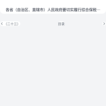
各省（自治区、直辖市）人民政府要切实履行综合保税区建设发展和安全生产主体责任，立足区位条件、资源禀赋、产业基础等比较优势，推动差异化发展，做好规划和入区项目筛选…
（二十三）
目录