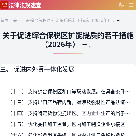
跳到主要内容
法律法规速查
首页
关于促进综合保税区扩能提质的若干措施（2026年）
三、
关于促进综合保税区扩能提质的若干措施
（2026年）
三、
三、
促进内外贸一体化发展
（十二） 支持综合保税区和口岸联动发展。在具备条件的综合保税区设立航空前置货站，建设中欧班列集结中心、国际公路运输集结中心的联动作业设施和配套服务设施，进一步提升国际运输…
（十三） 支持出口产品转内销。对涉及强制性产品认证的综合保税区出口转内销产品，减免认证费用、简化认证程序，允许采信国际组织合格评定体系评价结果，减少重复检测认证。加强综合…
（十四） 支持特定货物便捷出区。区内企业生产的属于受控消耗臭氧层物质的产品，内销时免予申领进口许可证件；生产的已取得境内上市药品批准证明文件的药品，内销时免予申领进口药品…
（十五） 优化委托加工监管。区内加工制造企业承接区外企业委托开展加工业务，不使用保税料件且制成品返回区外的，相关料件和制成品进出区时免予申领许可证件。
（十六） 简化设备出区手续。区内企业进口免税设备及其零配件属于进口许可证件管理的，出区时可凭与其入境时状态一致的进口许可证件向海关办理验放手续；出区前已提交进口许可证件的…