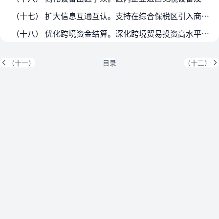
（十七） 扩大信息互通互认。支持在综合保税区引入商品条码标识，探索实施跨境贸易产品及交易主体数字身份、电子信息、电子单证在线验证，推动电子签名跨境互认。
（十八） 优化跨境资金结算。深化跨境贸易投资高水平开放试点，支持符合条件的区内企业享受贸易外汇收支便利化政策。鼓励区内企业在跨境贸易投资中使用人民币，便利跨境资金结算。
（十一）
目录
（十二）