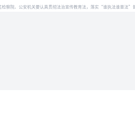
、公安机关要认真贯彻法治宣传教育法，落实“谁执法谁普法”普法责任制，结合案件办理
法律条款
用户协议
据删除
隐私政策
会员服务协议
入