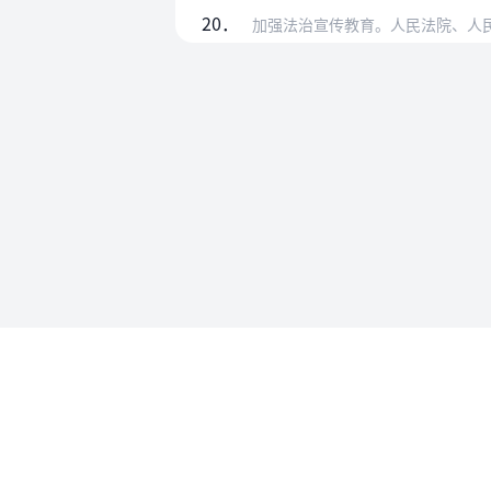
20．
加强法治宣传教育。人民法院、人民检察院
使用帮助
法律法规速查
使用帮助
专为法律人设计的法律查阅工具
账号和数
API 接入
MCP 接