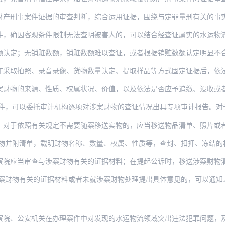
刑事案件证据的审查判断，综合运用证据，围绕与定罪量刑有关的事实情节进行审查
客观条件限制无法查明被害人的，可以结合经查证属实的水运物流合同、银行账户交易记录
额认定；无销赃数额，销赃数额难以查证，或者根据销赃数额认定明显不
照、录音录像、货物数量认定、提取样品等方式固定证据后，依法妥善保管。被害人确定的
来源、性质、权属状况、价值，以及依法是否应予追缴、没收或者责令退赔的证据材料。其
。对于依照有关规定不需要随案移送实物的，应当移送物品清单、照片或
审查与涉案财物有关的证据材料；在提起公诉时，移送涉案财物清单，载明财物名称、数量
安机关在办理案件中对发现的水运物流领域突出违法犯罪问题，及时向有关部门发送提示函