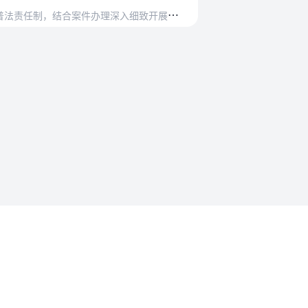
深入细致开展法治宣传教育工作。要选取典型案…
法规要求
沪ICP备2023015770号-1
沪公网安备31011302008558号