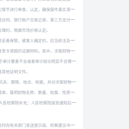
、认定，确保案件事实清楚，证据确实、充分。
、第三方支付账户结算交易记录、通话记录、电…
合理的，根据市场价格认定。
，应当依法及时返还；被害人暂时无法确定的或…
中，涉案财物需要返还被害人的，应当依法查明…
对
于复杂的涉众型犯罪、有组织犯罪等案件，可以委托审计机构逐项对涉案财物的查证情况出具专项审计报告。对于审计要素不全或者审计结论明显不合理的，应当要求审计机构限期…
者其他证明文件。
在
移送审查起诉时，应当随案移送涉案财物并附清单，载明财物名称、数量、权属、性质等，查封、扣押、冻结的机关、期限、地点、依据，并对涉案财物的处理提出具体意见。
、权属、性质等，以及查封、扣押、冻结措施是…
人
民法院受理案件时，对未随案移送与涉案财物有关的证据材料或者未就涉案财物处理提出具体意见的，可以通知人民检察院补充；人民检察院接到通知后应当按时予以补充。
、检察建议书、司法建议书，并注重跟踪问效，…