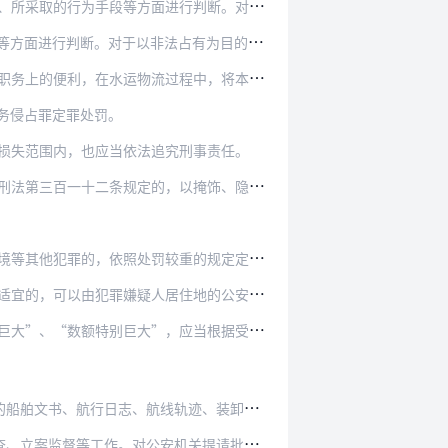
面进行判断。对于以非法占有为目的，窃取有押…
在
水运物流装卸、交付等环节非法占有他人货物行为的定性，应当从行为人采取的主要手段、被害人有无处分财物等方面进行判断。对于以非法占有为目的，利用设置暗舱、提前关闭…
流过程中，将本单位管理、使用或者运输的货物…
务侵占罪定罪处罚。
损失范围内，也应当依法追究刑事责任。
的，以掩饰、隐瞒犯罪所得、犯罪所得收益罪定…
他犯罪的，依照处罚较重的规定定罪处罚。
人居住地的公安机关立案侦查。犯罪地包括侵犯…
”，应当根据受理案件所在地省、自治区、直辖…
线轨迹、装卸船记录、通话记录、销售合同、转…
安机关提请批准逮捕、移送审查起诉的案件，需…