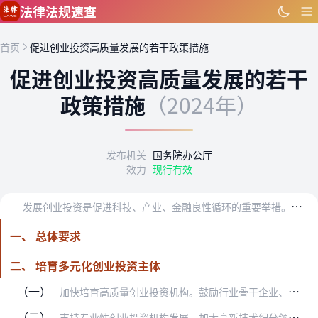
跳到主要内容
法律法规速查
首页
促进创业投资高质量发展的若干政策措施
促进创业投资高质量发展的若干
政策措施
（2024年）
发布机关
国务院办公厅
效力
现行有效
发
展创业投资是促进科技、产业、金融良性循环的重要举措。为贯彻落实党中央、国务院决策部署，促进创业投资高质量发展，现提出以下政策措施。
一、 总体要求
二、 培育多元化创业投资主体
（一）
加快培育高质量创业投资机构。鼓励行业骨干企业、科研机构、创新创业平台机构等参与创业投资，重点培育一批优秀创业投资机构，支持中小型创业投资机构提升发展水平。引导创…
（二）
支持专业性创业投资机构发展。加大高新技术细分领域专业性创业投资机构培育力度，引导带动发展一批专精特新“小巨人”企业，促进提升中小企业竞争力。聚焦新领域新赛道，对…