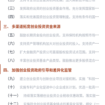
（三）
发挥政府出资的创业投资基金作用。充分发挥国家新兴产业创业投资引导基金、国家中小企业发展基金、国家科技成果转化引导基金等作用，进一步做优做强，提高市场化运作效率，…
（四）
落实和完善国资创业投资管理制度。支持有条件的国有企业发挥自身优势，利用创业投资基金加大对行业科技领军企业、科技成果转化和产业链上下游中小企业的投资力度。健全符合…
三、 多渠道拓宽创业投资资金来源
（五）
鼓励长期资金投向创业投资。支持保险机构按照市场化原则做好对创业投资基金的投资，保险资金投资创业投资基金穿透后底层资产为战略性新兴产业未上市公司股权的，底层资产风…
（六）
支持资产管理机构加大对创业投资的投入。支持资产管理机构开发与创业投资相适应的长期投资产品。在依法合规、严格控制风险的前提下，支持私募资产管理产品投资创业投资基金…
（七）
扩大金融资产投资公司直接股权投资试点范围。支持金融资产投资公司在总结上海试点开展直接股权投资经验基础上，稳步扩大试点地区范围，充分发挥金融资产投资公司在创业投资…
（八）
丰富创业投资基金产品类型。鼓励推出更多股债混合型创业投资基金产品，更好匹配长期资金配置特点和风险偏好，通过优先股、可转债、认股权等多种方式投资科技创新领域。积极…
四、 加强创业投资政府引导和差异化监管
（九）
建立创业投资与创新创业项目对接机制。实施“科技产业金融一体化专项”，开展科技计划成果路演、专精特新中小企业“一月一链”等活动，组织遴选符合条件的科技型企业、专精…
（十）
实施专利产业化促进中小企业成长计划。优选一批高成长性企业，鼓励创业投资机构围绕企业专利产业化开展领投和针对性服务，加强规范化培育和投后管理。
（十一）
持续落实落细创业投资企业税收优惠政策。落实鼓励创业投资企业和天使投资个人投资种子期、初创期科技型等企业的税收支持政策，加大政策宣传辅导力度，持续优化纳税服务。
（十二）
实施符合创业投资基金特点的差异化监管。细化《私募投资基金监督管理条例》监管要求，对创业投资基金在登记备案、资金募集、投资运作、风险监测、现场检查等方面实施与其他…