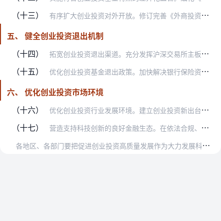
（十三）
有序扩大创业投资对外开放。修订完善《外商投资创业投资企业管理规定》，便利外国投资者在境内从事创业投资。支持国际专业投资机构和团队在境内设立人民币基金，发挥其投资…
五、 健全创业投资退出机制
（十四）
拓宽创业投资退出渠道。充分发挥沪深交易所主板、科创板、创业板和全国中小企业股份转让系统（北交所）、区域性股权市场及其“专精特新”专板功能，拓宽并购重组退出渠道。…
（十五）
优化创业投资基金退出政策。加快解决银行保险资产管理产品投资企业的股权退出问题。支持发展并购基金和创业投资二级市场基金，优化私募基金份额转让业务流程和定价机制，推…
六、 优化创业投资市场环境
（十六）
优化创业投资行业发展环境。建立创业投资新出台重大政策会商机制，各部门在出台涉创业投资行业、创业投资机构等重大政策前，应按规定开展宏观政策取向一致性评估，防止出台…
（十七）
营造支持科技创新的良好金融生态。在依法合规、风险可控前提下，支持银行与创业投资机构加强合作，开展“贷款+外部直投”等业务。研究完善并购贷款适用范围、期限、出资比…
各
地区、各部门要把促进创业投资高质量发展作为大力发展科技金融、加快实现高水平科技自立自强、推动高质量发展的重要举措，压实主体责任，精心组织实施。国家发展改革委要…