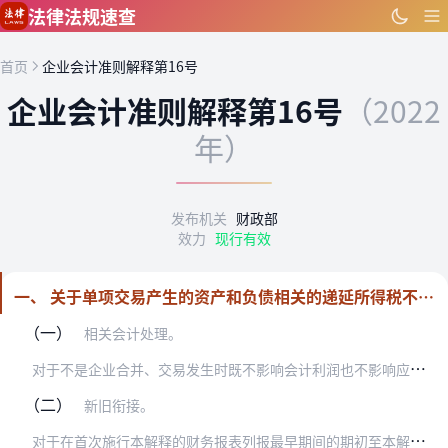
跳到主要内容
法律法规速查
首页
企业会计准则解释第16号
企业会计准则解释第16号
（2022
年）
发布机关
财政部
效力
现行有效
一、 关于单项交易产生的资产和负债相关的递延所得税不适用初始确认豁免的会计处理
（一）
相关会计处理。
对
于不是企业合并、交易发生时既不影响会计利润也不影响应纳税所得额（或可抵扣亏损）、且初始确认的资产和负债导致产生等额应纳税暂时性差异和可抵扣暂时性差异的单项交易…
（二）
新旧衔接。
对
于在首次施行本解释的财务报表列报最早期间的期初至本解释施行日之间发生的适用本解释的单项交易，企业应当按照本解释的规定进行调整。对于在首次施行本解释的财务报表列…