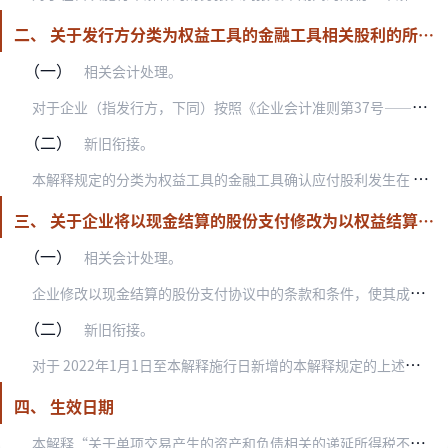
二、 关于发行方分类为权益工具的金融工具相关股利的所得税影响的会计处理
（一）
相关会计处理。
对
于企业（指发行方，下同）按照《企业会计准则第37号——金融工具列报》等规定分类为权益工具的金融工具（如分类为权益工具的永续债等），相关股利支出按照税收政策相关…
（二）
新旧衔接。
本
解释规定的分类为权益工具的金融工具确认应付股利发生在 2022年1月1日至本解释施行日之间的，涉及所得税影响且未按照以上规定进行处理的，企业应当按照本解释的规…
三、 关于企业将以现金结算的股份支付修改为以权益结算的股份支付的会计处理
（一）
相关会计处理。
企
业修改以现金结算的股份支付协议中的条款和条件，使其成为以权益结算的股份支付的，在修改日，企业应当按照所授予权益工具当日的公允价值计量以权益结算的股份支付，将已…
（二）
新旧衔接。
对
于 2022年1月1日至本解释施行日新增的本解释规定的上述交易，企业应当按照本解释的规定进行调整。对于2022年1月1日之前发生的本解释规定的上述交易，未按照…
四、 生效日期
本
解释“关于单项交易产生的资产和负债相关的递延所得税不适用初始确认豁免的会计处理”内容自 2023年1月1日起施行；“关于发行方分类为权益工具的金融工具相关股利…