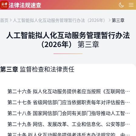
跳到主要内容
法律法规速查
首页
人工智能拟人化互动服务管理暂行办法（2026年）
第三章
人工智能拟人化互动服务管理暂行办法
（2026年）
第三章
第三章
监督检查和法律责任
第二十六条 拟人化互动服务提供者应当按照《互联网信息服务算法推荐管理规定》履行算法备案和变更、注销备案手续。网信部门对备案材料实施年度核验。
第二十七条 省级网信部门应当依据职责每年对评估报告等情况进行书面审查，并开展情况核实；发现拟人化互动服务提供者未按照本办法规定开展安全评估的，应当责令其限期重新评估；认为有…
第二十八条 国家网信部门会同有关部门指导推动人工智能沙箱安全服务平台建设，鼓励拟人化互动服务提供者接入沙箱平台进行技术创新、安全测试，促进拟人化互动服务安全有序发展。
第二十九条 网信、发展改革、工业和信息化、公安等部门在履行监督管理职责中，发现拟人化互动服务存在较大安全风险或者发生安全事件的，可以按照规定的权限和程序对拟人化互动服务提供…
第三十条 拟人化互动服务提供者违反本办法规定的，由网信、发展改革、工业和信息化、公安等部门依照有关法律、行政法规的规定处理、处罚；法律、行政法规没有规定的，由网信、工业和…