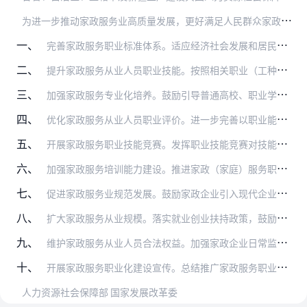
为
进一步推动家政服务业高质量发展，更好满足人民群众家政服务消费需求，现就加强家政服务职业化建设提出如下意见。
一、
完善家政服务职业标准体系。适应经济社会发展和居民生活对家政服务需求变化，适时增设新的家政服务职业（工种）。及时制（修）订家政服务相关职业（工种）国家职业标准，对…
二、
提升家政服务从业人员职业技能。按照相关职业（工种）国家职业标准和培训大纲，规范化开展家政服务职业技能培训，强化实操技能训练，加强法律知识、职业道德和心理健康教育…
三、
加强家政服务专业化培养。鼓励引导普通高校、职业学校（含技工院校）加强家政服务相关专业建设，根据社会需求合理确定招生规模，加快推进家政服务相关专业人才培养。支持校…
四、
优化家政服务从业人员职业评价。进一步完善以职业能力为导向家政服务职业评价机制和职业评价体系。加大家政服务社会培训评价组织征集遴选力度，积极推进家政服务社会化职业…
五、
开展家政服务职业技能竞赛。发挥职业技能竞赛对技能提升带动作用。积极培育家政服务领域竞赛品牌，探索开展国家级家政服务职业技能竞赛、在各类综合性职业技能竞赛中设置家…
六、
加强家政服务培训能力建设。推进家政（家庭）服务职业培训示范基地建设。开展家政服务培训师资示范培训和家政服务职业经理人培训。开发家政服务职业技能培训教程，推广使用…
七、
促进家政服务业规范发展。鼓励家政企业引入现代企业经营模式，提升专业化、规范化管理水平，打造家政服务品牌。支持和引导有条件的家政企业，逐步向员工制家政企业转型发展…
八、
扩大家政服务从业规模。落实就业创业扶持政策，鼓励农村转移劳动力、脱贫劳动力（含防止返贫监测对象）、城镇失业人员和未继续升学应届初高中毕业生等群体到家政服务领域就…
九、
维护家政服务从业人员合法权益。加强家政企业日常监管，落实企业主体责任，依法保障家政服务从业人员合法权益。深入实施全民参保计划，引导家政服务从业人员依法参加社会保…
十、
开展家政服务职业化建设宣传。总结推广家政服务职业化建设先进经验。加大家政服务从业人员评选表彰力度，大力宣扬家政服务从业人员先进事迹和职业精神，提升家政服务从业人…
人力资源社会保障部 国家发展改革委