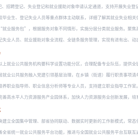
登记、失业登记和就业援助对象申请认定通道，支持开展失业登记、就业援助信息与低收入
、登记失业人员等重点群体主动联系，详细了解其就业失业相关信息，做到基本情况清、求职
务包”，根据服务对象不同情形，实施分层分类就业服务。聚焦高校毕业生等青年群体个性化
员、就业援助对象全流程、全链条服务管理，实现有进有出、动态管理。加密对失业青年、长
局
公共服务机构要科学设置功能分区，合理配备专业队伍，提供全链条就业公共服务。建立市县
共服务融入党建引领基层治理，在乡镇（街道）履行职责事项清单中落实，推进服务端口前移
指导师、职业信息分析师等专业人员，支持建立职业指导工作室。定期开展就业公共服务专项
平人力资源服务产业园体系，加快人力资源服务业创新发展，培育、壮大专业化就业服务力量
式
国集中管理、部省协同联动、数据实时更新的工作新模式，常态化提升数据质量，做实就业失
一就业公共服务平台功能，推进与全国就业公共服务平台互联互通。推进“人工智能＋就业”