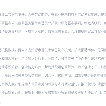
制
服务责任，为有劳动能力、有就业需求的城乡劳动者就地就近提供就业公共服务。强化用工
公共就业服务清单和基层公共就业服务基本事项，制定省级统一的服务清单，鼓励市县增加
展战略、区域重大战略，依托现有资源，合理布局国家公共就业服务区域中心，推进区域政
容
据，健全人力资源市场供求信息发布机制，扩大招聘岗位、见习岗位市场覆盖率，创新开展
推荐，广泛组织分行业、分岗位、分群体等“小而专”现场招聘会，开展直播带岗、远程面
培育、创业能力培养，帮助其积累创业经验、增长创业才干。加强专业化创业服务功能建设
网点等各类服务载体，综合运用官网官微、12333电话等各类媒体平台，运用问答、图
度，引导用人单位和劳动者及时进行就业登记，推进就业失业登记与社会保险登记、劳动用
象范围，将就业困难人员和零就业家庭成员及时纳入援助范围，实施精准帮扶。结合银发经
式