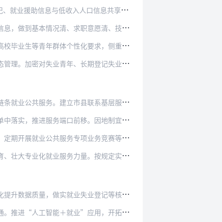
人口信息共享比对。完善定期走访摸排机制，通过…
意愿清、技能状况清、服务需求清。探索建构求职…
要求，侧重提供就业观念引导、求职能力实训、培…
期登记失业人员跟踪服务频次，及时了解其就业状…
联系基层服务网点机制，通过驻点帮扶、定期联系…
。因地制宜打造就业服务网点，巩固基层劳动就业…
业务竞赛等业务练兵和技能比武活动，打造一批区…
。按规定实施政府购买就业服务，支持经营性人力…
业登记等核心业务数据，并上传全国就业信息资源…
应用，开拓智能招聘、政策评估等应用场景，以登…