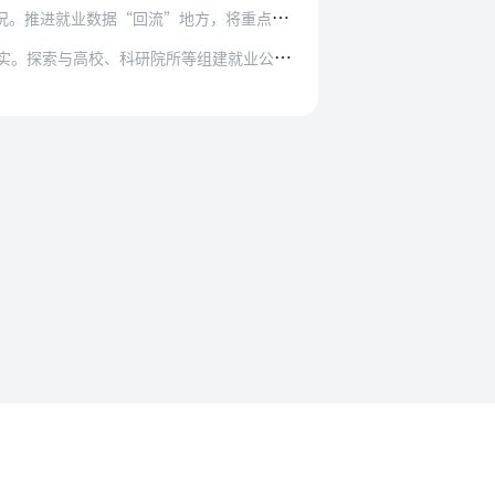
方，将重点群体信息实时推送至乡镇（街道），有…
各
地要深刻认识健全就业公共服务体系的重要意义，将其纳入经济社会发展及国土空间相关规划，因地制宜抓好落实。探索与高校、科研院所等组建就业公共服务研究平台，建设就业…
法规要求
沪ICP备2023015770号-1
沪公网安备31011302008558号