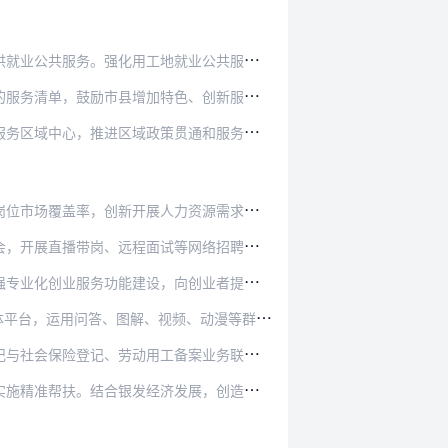
地就业公共服务责任，各级公共就业和人才服务机…
特色、创新服务事项，编制发布办事指南和业务规…
策贯通和服务融通。依托劳务协作机制，深入开展…
人力资源需求引导预测。强化职业培训信息发布，…
试等网络招聘活动。强化对企业岗位设置、招聘要…
，向创业者提供业务咨询、创业指导、创业培训、…
解、视频、动漫等群众喜闻乐见的形式，深入开展…
工备案业务联办，及时、准确、全面记录劳动者就…
济发展，创造适合老年人就业的岗位，加强求职就…