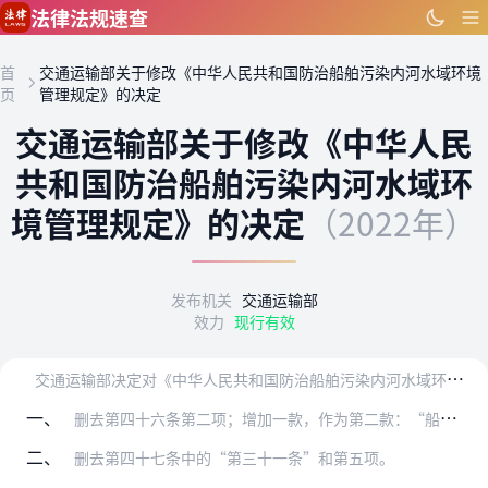
跳到主要内容
法律法规速查
首
交通运输部关于修改《中华人民共和国防治船舶污染内河水域环境
页
管理规定》的决定
交通运输部关于修改《中华人民
共和国防治船舶污染内河水域环
境管理规定》的决定
（2022年）
发布机关
交通运输部
效力
现行有效
交
通运输部决定对《中华人民共和国防治船舶污染内河水域环境管理规定》（交通运输部令2015年第25号）作如下修改：
一、
删去第四十六条第二项；增加一款，作为第二款：“船舶未按规定保存《油类记录簿》、《货物记录簿》和《船舶垃圾记录簿》的，由海事管理机构责令改正，并处以1000元以上…
二、
删去第四十七条中的“第三十一条”和第五项。