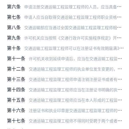
第六条
申请注册交通运输工程监理工程师的人员，应当具备下列条件：
第七条
申请人应当自取得交通运输工程监理工程师职业资格考试合格证明之日起1年内，向交通运输部申请注册。逾期未申请的，应当在符合本办法规定的继续教育要求后方可申请。
第八条
交通运输部应当通过全国交通运输工程监理工程师相关注册管理系统，在线办理监理工程师注册申请、受理、审批等相关工作。
第九条
许可机关应当按照《交通行政许可实施程序规定》开展许可工作。准予许可的，颁发电子或者纸质监理工程师注册证书。电子证书与纸质证书具有同等法律效力，式样由交通运输部统…
第十条
交通运输工程监理工程师可以在注册证书有效期届满30日前，向许可机关提交延续申请，并提交以下材料：
第十一条
许可机关收到延续申请后，应当在交通运输工程监理工程师注册许可有效期届满前，对监理工程师是否符合本办法规定的资格条件进行审查。符合条件的，许可机关应当作出准予延续…
第十二条
交通运输工程监理工程师的执业单位发生变更的，应当自变更之日起60日内向许可机关申请变更注册。
第十三条
交通运输工程监理工程师申请注销注册证书或者有《中华人民共和国行政许可法》第七十条规定情形的，许可机关应当依法办理注销手续并予以公告。
第十四条
交通运输工程监理工程师应当在注册证书明确的执业类别内进行执业。
第十五条
交通运输工程监理工程师应当在本人形成的工程监理文件上签字和加盖执业印章。
第十六条
注册证书和执业印章是交通运输工程监理工程师的执业凭证，应当由本人保管和使用。交通运输工程监理工程师遗失注册证书或者执业印章，应当在公开媒体和许可机关指定的网站上…
第十七条
交通运输工程监理工程师不得同时受聘于两个或者两个以上单位执业，不得允许他人以本人名义执业，不得在执业中存在弄虚作假行为。