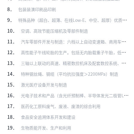
8．
包装装潢印刷品印刷
9．
特殊品种（超白、超薄、在线Low-E、中空、超厚）优质浮法玻璃技术开发及深加工
10．
空调、高效节能压缩机及零部件制造
11．
汽车零部件开发与制造：六档以上自动变速箱、商用车用高功率密度驱动桥、随动前照灯系统、LED前照灯、轻量化材料应用（高强钢、铝镁合金、碳纤维、复合塑料、粉末冶金、…
12．
高性能子午线轮胎的生产。包括无内胎载重子午胎，低断面和扁平化（低于55系列）、大轮辋高性能轿车子午胎（15吋以上），航空轮胎及农用子午胎的生产
13．
三轴以上联动的高速、精密数控机床及配套数控系统、伺服电机及驱动装置、功能部件、刀具、量具、量仪及高档磨具磨料生产
14．
特种钢丝绳、钢缆（平均抗拉强度＞2200MPa）制造
15．
激光医疗设备开发与制造
16．
光电子技术和产品（含光纤预制棒、半导体发光二极管LED）开发与制造
17．
医药化工原料废气、废液、废渣的综合利用
18．
食品安全追溯体系开发和建设
19．
生物质能开发、生产和利用