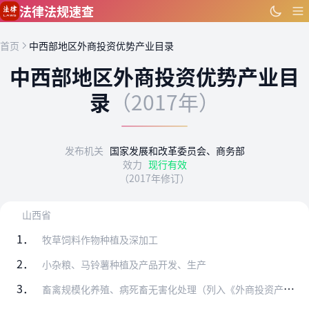
跳到主要内容
法律法规速查
首页
中西部地区外商投资优势产业目录
中西部地区外商投资优势产业目
录
（2017年）
发布机关
国家发展和改革委员会、商务部
效力
现行有效
（2017年修订）
山西省
1．
牧草饲料作物种植及深加工
2．
小杂粮、马铃薯种植及产品开发、生产
3．
畜禽规模化养殖、病死畜无害化处理（列入《外商投资产业指导目录》限制类、禁止类的除外）