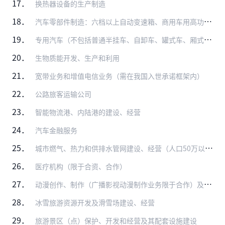
17．
换热器设备的生产制造
18．
汽车零部件制造：六档以上自动变速箱、商用车用高功率密度驱动桥、随动前照灯系统、LED前照灯、轻量化材料应用（高强钢、铝镁合金、复合塑料、粉末冶金、高强度复合纤维…
19．
专用汽车（不包括普通半挂车、自卸车、罐式车、厢式车和仓栅式汽车）制造（外资比例不高于50%）
20．
生物质能开发、生产和利用
21．
宽带业务和增值电信业务（需在我国入世承诺框架内）
22．
公路旅客运输公司
23．
智能物流港、内陆港的建设、经营
24．
汽车金融服务
25．
城市燃气、热力和供排水管网建设、经营（人口50万以上城市中方控股）
26．
医疗机构（限于合资、合作）
27．
动漫创作、制作（广播影视动漫制作业务限于合作）及衍生品开发（音像制品和电子出版物的出版、制作业务除外）
28．
冰雪旅游资源开发及滑雪场建设、经营
29．
旅游景区（点）保护、开发和经营及其配套设施建设