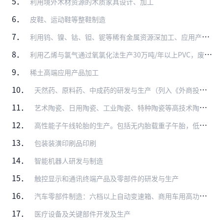
5．
利用境外木材资源的木质家具设计、加工
6．
皮鞋、运动鞋等整鞋制造
7．
利用钨、镍、钴、钽、铌等稀有金属资源深加工、应用产品生产及循环利用
8．
利用乙烯与氯气通过氧氯化法生产30万吨/年以上PVC，废盐酸制氯气等综合利用技术开发及利用
9．
稀土高端应用产品加工
10．
天然药、原料药、中成药的研发与生产（列入《外商投资产业指导目录》限制类、禁止类的除外），满足我国重大、多发性疾病防治需求的通用名药物首次开发和利用
11．
艺术陶瓷、日用陶瓷、工业陶瓷、特种陶瓷等高技术陶瓷的研发与生产
12．
高性能子午线轮胎的生产。包括无内胎载重子午胎，低断面和扁平化（低于55系列）、大轮辋高性能轿车子午胎（15吋以上），航空轮胎及农用子午胎的生产
13．
包装装潢印刷品印刷
14．
智能机器人研发与制造
15．
触控显示和通讯终端产品及零部件的研发与生产
16．
汽车零部件制造：六档以上自动变速箱、商用车用高功率密度驱动桥、随动前照灯系统、LED前照灯、轻量化材料应用（高强钢、铝镁合金、复合塑料、粉末冶金、高强度复合纤维…
17．
医疗设备及关键部件开发及生产