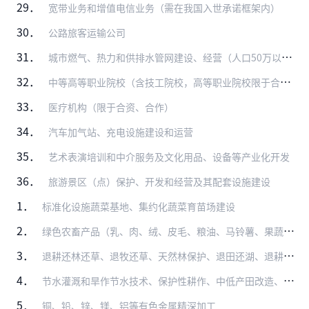
29．
宽带业务和增值电信业务（需在我国入世承诺框架内）
30．
公路旅客运输公司
31．
城市燃气、热力和供排水管网建设、经营（人口50万以上城市中方控股）
32．
中等高等职业院校（含技工院校，高等职业院校限于合作、中方主导）
33．
医疗机构（限于合资、合作）
34．
汽车加气站、充电设施建设和运营
35．
艺术表演培训和中介服务及文化用品、设备等产业化开发
36．
旅游景区（点）保护、开发和经营及其配套设施建设
1．
标准化设施蔬菜基地、集约化蔬菜育苗场建设
2．
绿色农畜产品（乳、肉、绒、皮毛、粮油、马铃薯、果蔬）生产及加工（列入《外商投资产业指导目录》限制类、禁止类的除外）
3．
退耕还林还草、退牧还草、天然林保护、退田还湖、退耕还湿、沙漠治理等国家重点生态工程后续产业开发
4．
节水灌溉和旱作节水技术、保护性耕作、中低产田改造、盐碱地改良等技术开发与应用
5．
铜、铅、锌、镁、铝等有色金属精深加工