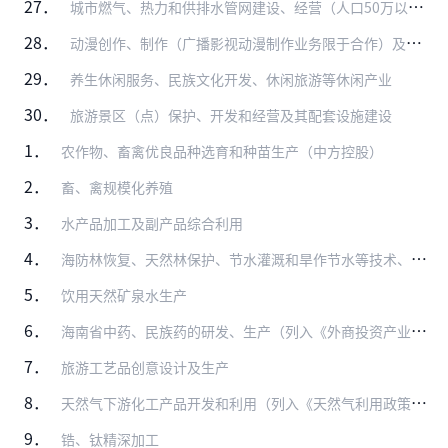
27．
城市燃气、热力和供排水管网建设、经营（人口50万以上城市中方控股）
28．
动漫创作、制作（广播影视动漫制作业务限于合作）及衍生品开发（音像制品和电子出版物的出版、制作业务除外）
29．
养生休闲服务、民族文化开发、休闲旅游等休闲产业
30．
旅游景区（点）保护、开发和经营及其配套设施建设
1．
农作物、畜禽优良品种选育和种苗生产（中方控股）
2．
畜、禽规模化养殖
3．
水产品加工及副产品综合利用
4．
海防林恢复、天然林保护、节水灌溉和旱作节水等技术、开发与应用
5．
饮用天然矿泉水生产
6．
海南省中药、民族药的研发、生产（列入《外商投资产业指导目录》限制类、禁止类的除外）
7．
旅游工艺品创意设计及生产
8．
天然气下游化工产品开发和利用（列入《天然气利用政策》限制类和禁止类的除外）
9．
锆、钛精深加工