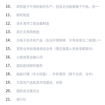
10．
高性能子午线轮胎的生产。包括无内胎载重子午胎，低断面和扁平化（低于55系列）、大轮辋高性能轿车子午胎（15吋以上），航空轮胎及农用子午胎的生产
11．
邮轮制造
12．
深水海洋工程设备制造
13．
高尔夫用具制造
14．
光电子技术和产品（含光纤预制棒、半导体发光二极管LED）开发与制造
15．
宽带业务和增值电信业务（需在我国入世承诺框架内）
16．
公路旅客运输公司
17．
国际航线邮轮服务
18．
船舶代理（中方控股）、外轮理货（限于合资、合作）
19．
大型农产品批发市场建设、经营
20．
国际会议展览业
21．
旅行社