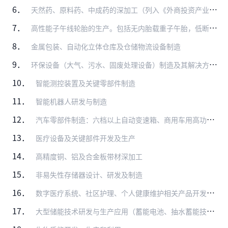
6．
天然药、原料药、中成药的深加工（列入《外商投资产业指导目录》限制类、禁止类的除外）
7．
高性能子午线轮胎的生产。包括无内胎载重子午胎，低断面和扁平化（低于55系列）、大轮辋高性能轿车子午胎（15吋以上），航空轮胎及农用子午胎的生产
8．
金属包装、自动化立体仓库及仓储物流设备制造
9．
环保设备（大气、污水、固废处理设备）制造及其解决方案应用
10．
智能测控装置及关键零部件制造
11．
智能机器人研发与制造
12．
汽车零部件制造：六档以上自动变速箱、商用车用高功率密度驱动桥、随动前照灯系统、LED前照灯、轻量化材料应用（高强钢、铝镁合金、复合塑料、粉末冶金、高强度复合纤维…
13．
医疗设备及关键部件开发及生产
14．
高精度铜、铝及合金板带材深加工
15．
非易失性存储器设计、研发及制造
16．
数字医疗系统、社区护理、个人健康维护相关产品开发和应用
17．
大型储能技术研发与生产应用（蓄能电池、抽水蓄能技术、空气储能技术、风电与后夜供热等）