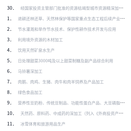
30．
经国家投资主管部门批准的资源枯竭型城市资源精深加工和接续产业等项目
1．
退耕还林还草、天然林保护等国家重点生态工程后续产业开发
2．
节水灌溉和旱作节水技术、保护性耕作技术开发与应用
3．
利用境外资源的木材加工
4．
饮用天然矿泉水生产
5．
日处理甜菜3000吨及以上甜菜制糖及副产品综合利用
6．
马铃薯深加工
7．
肉鹅、肉鸡、生猪、肉牛和肉羊饲养及产品加工
8．
绿色食品加工
9．
营养性豆奶粉、传统豆制品、功能性蛋白产品、大豆磷脂等非转基因大豆制品生产和加工
10．
天然药、原料药、中成药的深加工（列入《外商投资产业指导目录》限制类、禁止类的除外）
11．
冰雪体育和旅游用品生产