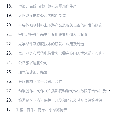
18．
空调、高效节能压缩机及零部件生产
19．
太阳能发电设备及零部件制造
20．
半导体照明材料上下游产品及相关设备的研发与制造
21．
锂电池等锂产品生产专用设备的研发与制造
22．
光学部件及镀膜技术的研发、应用及制造
23．
宽带业务和增值电信业务（需在我国入世承诺框架内）
24．
公路旅客运输公司
25．
加气站建设、经营
26．
医疗机构（限于合资、合作）
27．
动漫创作、制作（广播影视动漫制作业务限于合作）及衍生品开发（音像制品和电子出版物的出版、制作业务除外）
28．
旅游景区（点）保护、开发和经营及其配套设施建设
1．
生猪、肉牛、肉羊、小家禽饲养