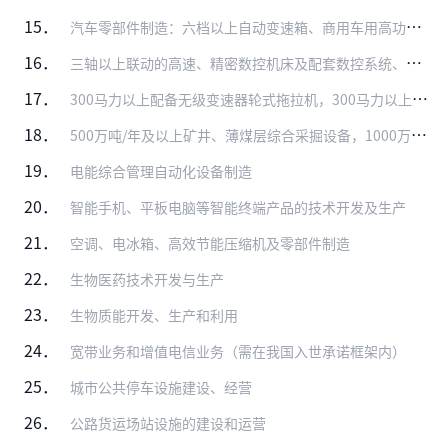
15．
汽车零部件制造：六档以上自动变速箱、商用车用高功率密度驱动桥、随动前照灯系统、LED前照灯、轻量化材料应用（高强钢、铝镁合金、复合塑料、粉末冶金、高强度复合纤维…
16．
三轴以上联动的高速、精密数控机床及配套数控系统、伺服电机及驱动装置、功能部件、刀具、量具、量仪及高档磨具磨料生产
17．
300马力以上配备无级变速器轮式拖拉机，300马力以上拖拉机关键零部件：无级变速拖拉机发动机、变速箱、液力联合控制系统、双输入双输出无级调速装置
18．
500万吨/年及以上矿井、薄煤层综合采掘设备，1000万吨级/年及以上大型露天矿关键装备；12000米及以上深井钻机、极地钻机、高位移性深井沙漠钻机、沼泽难进入…
19．
电能综合管理自动化设备制造
20．
智能手机、平板电脑等智能终端产品的技术开发及生产
21．
空调、电冰箱、高效节能压缩机及零部件制造
22．
生物医药技术开发与生产
23．
生物质能开发、生产和利用
24．
宽带业务和增值电信业务（需在我国入世承诺框架内）
25．
城市公共停车设施建设、经营
26．
公路货运场站设施的建设和运营