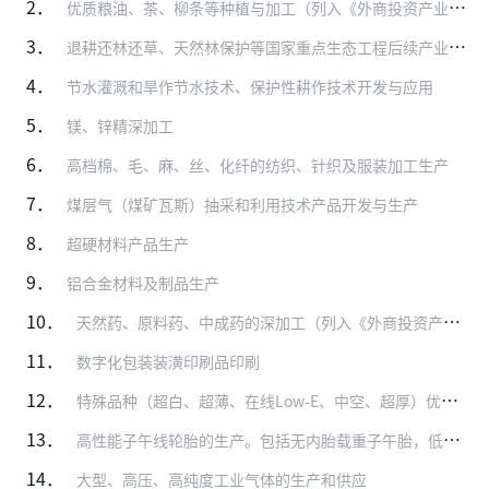
2．
优质粮油、茶、柳条等种植与加工（列入《外商投资产业指导目录》限制类、禁止类的除外）
3．
退耕还林还草、天然林保护等国家重点生态工程后续产业开发
4．
节水灌溉和旱作节水技术、保护性耕作技术开发与应用
5．
镁、锌精深加工
6．
高档棉、毛、麻、丝、化纤的纺织、针织及服装加工生产
7．
煤层气（煤矿瓦斯）抽采和利用技术产品开发与生产
8．
超硬材料产品生产
9．
铝合金材料及制品生产
10．
天然药、原料药、中成药的深加工（列入《外商投资产业指导目录》限制类、禁止类的除外）
11．
数字化包装装潢印刷品印刷
12．
特殊品种（超白、超薄、在线Low-E、中空、超厚）优质浮法玻璃技术开发及深加工
13．
高性能子午线轮胎的生产。包括无内胎载重子午胎，低断面和扁平化（低于55系列）、大轮辋高性能轿车子午胎（15吋以上），航空轮胎及农用子午胎的生产
14．
大型、高压、高纯度工业气体的生产和供应