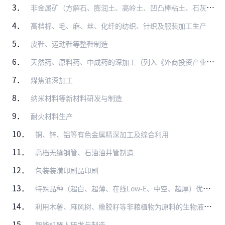
3．
非金属矿（方解石、膨润土、高岭土、凹凸棒粘土、石灰石、石英砂）综合利用（勘查、开采除外）
4．
高档棉、毛、麻、丝、化纤的纺织、针织及服装加工生产
5．
皮鞋、运动鞋等整鞋制造
6．
天然药、原料药、中成药的深加工（列入《外商投资产业指导目录》限制类、禁止类的除外）
7．
煤焦油深加工
8．
纳米材料等新材料研发与制造
9．
耐火材料生产
10．
铜、锌、铝等有色金属精深加工及综合利用
11．
高档无缝钢管、石油油井管制造
12．
包装装潢印刷品印刷
13．
特殊品种（超白、超薄、在线Low-E、中空、超厚）优质浮法玻璃技术开发及深加工
14．
利用木薯、麻风树、橡胶籽等非粮植物为原料的生物液体燃料（燃料乙醇、生物柴油）生产（中方控股）
15．
智能机器人研发与制造