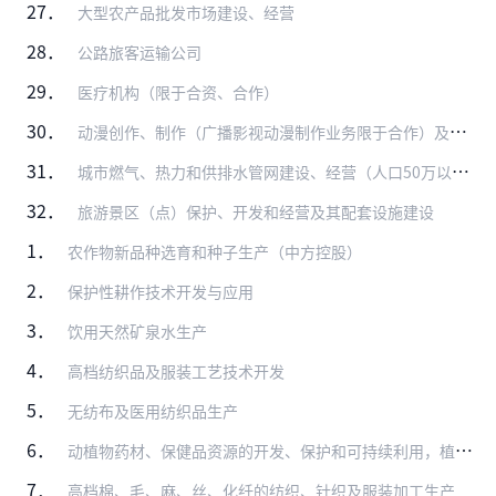
27．
大型农产品批发市场建设、经营
28．
公路旅客运输公司
29．
医疗机构（限于合资、合作）
30．
动漫创作、制作（广播影视动漫制作业务限于合作）及衍生品开发（音像制品和电子出版物的出版、制作业务除外）
31．
城市燃气、热力和供排水管网建设、经营（人口50万以上城市中方控股）
32．
旅游景区（点）保护、开发和经营及其配套设施建设
1．
农作物新品种选育和种子生产（中方控股）
2．
保护性耕作技术开发与应用
3．
饮用天然矿泉水生产
4．
高档纺织品及服装工艺技术开发
5．
无纺布及医用纺织品生产
6．
动植物药材、保健品资源的开发、保护和可持续利用，植物花叶根茎产品研发、籽粒榨油深加工（列入《外商投资产业指导目录》限制类、禁止类的除外）
7．
高档棉、毛、麻、丝、化纤的纺织、针织及服装加工生产