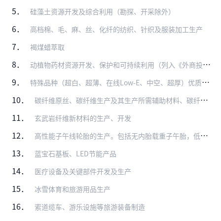
5．
硅藻土资源开发及综合利用（勘探、开采除外）
6．
高档棉、毛、麻、丝、化纤的纺织、针织及服装加工生产
7．
褐煤蜡萃取
8．
动植物药材资源开发、保护和可持续利用（列入《外商投资产业指导目录》限制类、禁止类的除外）
9．
特殊品种（超白、超薄、在线Low-E、中空、超厚）优质浮法玻璃技术开发及深加工
10．
碳纤维原丝、碳纤维生产及其生产所需辅助材料、碳纤维复合材料及其制品生产
11．
玄武岩纤维新材料的生产、开发
12．
高性能子午线轮胎的生产。包括无内胎载重子午胎，低断面和扁平化（低于55系列）、大轮辋高性能轿车子午胎（15吋以上），航空轮胎及农用子午胎的生产
13．
蓝宝石基板、LED节能产品
14．
医疗设备及关键部件开发及生产
15．
冰雪体育和旅游用品生产
16．
索道缆车、游乐设施等旅游装备制造