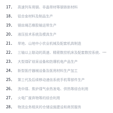
17．
高速列车用钢、非晶带材等钢铁新材料
18．
铝合金材料及制品生产
19．
钢丝绳芯橡胶输运带生产
20．
液压技术系统及模具生产
21．
旱地、山地中小农业机械及配套机具制造
22．
三轴以上联动的高速、精密数控机床及配套数控系统、伺服电机及驱动装置、功能部件、刀具、量具、量仪及高档磨具磨料生产
23．
大型煤矿综采设备和防爆机电产品生产
24．
新型医疗器械设备及医用材料生产加工
25．
第三代及后续移动通信系统手机零部件生产
26．
洗中煤、焦炉煤气余热发电、供热等综合利用
27．
火电厂废弃物等的综合利用
28．
物流业务相关的仓储设施建设和商贸服务