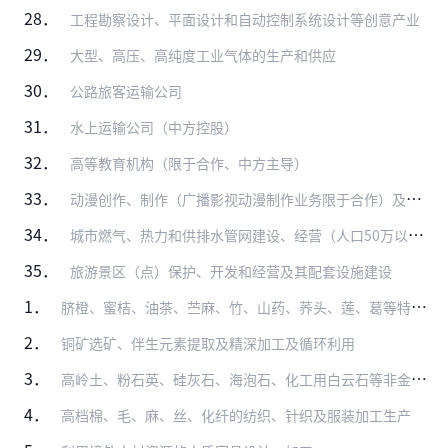
28．
工程勘察设计、平面设计和自动控制系统设计等创意产业
29．
大型、高压、高纯度工业气体的生产和供应
30．
公路旅客运输公司
31．
水上运输公司（中方控股）
32．
高等教育机构（限于合作、中方主导）
33．
动漫创作、制作（广播影视动漫制作业务限于合作）及衍生品开发（音像制品和电子出版物的出版、制作业务除外）
34．
城市燃气、热力和供排水管网建设、经营（人口50万以上城市中方控股）
35．
旅游景区（点）保护、开发和经营及其配套设施建设
1．
脐橙、蜜桔、油茶、苎麻、竹、山药、荞头、莲、葛等特色、优势植物及道地药材和药食两用作物种植及深加工
2．
铜矿选矿、伴生元素提取及精深加工及循环利用
3．
高岭土、粉石英、硅灰石、海泡石、化工用白云石等非金属矿产品精深加工
4．
高档棉、毛、麻、丝、化纤的纺织、针织及服装加工生产