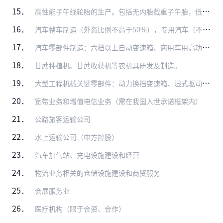
15．
高性能子午线轮胎的生产。包括无内胎载重子午胎，低断面和扁平化（低于55系列）、大轮辋高性能轿车子午胎（15吋以上），航空轮胎及农用子午胎的生产
16．
汽车整车制造（外资比例不高于50%），专用汽车（不包括普通半挂车、自卸车、罐式车、厢式车和仓栅式汽车）制造（外资比例不高于50%）
17．
汽车零部件制造：六档以上自动变速箱、商用车用高功率密度驱动桥、随动前照灯系统、LED前照灯、轻量化材料应用（高强钢、铝镁合金、复合塑料、粉末冶金、高强度复合纤维…
18．
甘蔗种植机、甘蔗收获机等农机具研发及制造。
19．
大型工程机械关键零部件：动力换挡变速箱、湿式驱动桥、回转支承、液力变矩器、为电动叉车配套的电机、电控、压力25兆帕以上液压马达、泵、控制阀
20．
宽带业务和增值电信业务（需在我国入世承诺框架内）
21．
公路旅客运输公司
22．
水上运输公司（中方控股）
23．
汽车加气站、充电设施建设和经营
24．
物流业务相关的仓储设施建设和商贸服务
25．
会展服务业
26．
医疗机构（限于合资、合作）