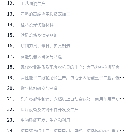
12．
工艺陶瓷生产
13．
石墨的高端应用和精深加工
14．
硅基及光伏新材料
15．
钛矿冶炼及钛制品加工
16．
切削刀具、量具、刃具制造
17．
智能机器人研发与制造
18．
现代农业装备及配套农机具的生产：大马力拖拉机配套零部件、水稻插秧机及其它种植机械、玉米收获机、谷物联合收获机、其它收获机及配套零部件
19．
高性能子午线轮胎的生产。包括无内胎载重子午胎，低断面和扁平化（低于55系列）、大轮辋高性能轿车子午胎（15吋以上），航空轮胎及农用子午胎的生产
20．
燃气轮机研发与制造
21．
汽车零部件制造：六档以上自动变速箱、商用车用高功率密度驱动桥、随动前照灯系统、LED前照灯、轻量化材料应用（高强钢、铝镁合金、复合塑料、粉末冶金、高强度复合纤维…
22．
医疗设备及关键部件开发及生产
23．
生物质能开发、生产和利用
24．
核电装备的生产：核电电机、电缆、核岛堆内构件等关键配套部件研发生产