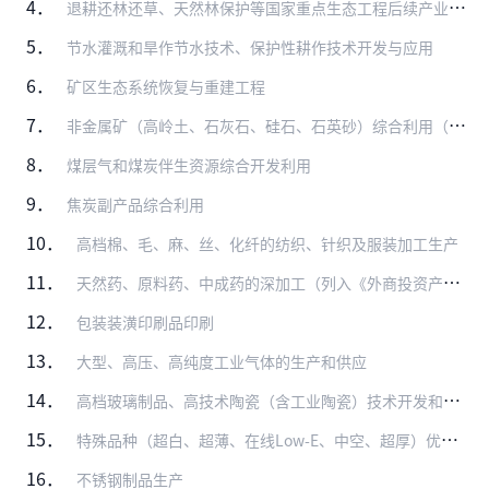
4．
退耕还林还草、天然林保护等国家重点生态工程后续产业开发
5．
节水灌溉和旱作节水技术、保护性耕作技术开发与应用
6．
矿区生态系统恢复与重建工程
7．
非金属矿（高岭土、石灰石、硅石、石英砂）综合利用（勘探、开采除外）
8．
煤层气和煤炭伴生资源综合开发利用
9．
焦炭副产品综合利用
10．
高档棉、毛、麻、丝、化纤的纺织、针织及服装加工生产
11．
天然药、原料药、中成药的深加工（列入《外商投资产业指导目录》限制类、禁止类的除外）
12．
包装装潢印刷品印刷
13．
大型、高压、高纯度工业气体的生产和供应
14．
高档玻璃制品、高技术陶瓷（含工业陶瓷）技术开发和产品生产
15．
特殊品种（超白、超薄、在线Low-E、中空、超厚）优质浮法玻璃技术开发及深加工
16．
不锈钢制品生产