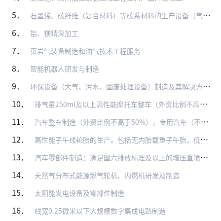
5．
石墨烯、碳纤维（复合材料）等碳系材料的生产设备（气象沉淀、碳化烧结等）的研发制造，石墨烯、碳纤维（含复合材料）等碳系材料的研发生产及终端产品制造
6．
铝、镁精深加工
7．
页岩气装备制造和油气技术工程服务
8．
智能机器人研发与制造
9．
环保设备（大气、污水、固废处理设备）制造及其解决方案应用
10．
排气量250ml及以上高性能摩托车整车（外资比例不高于50%）
11．
汽车整车制造（外资比例不高于50%），专用汽车（不包括普通半挂车、自卸车、罐式车、厢式车和仓栅式汽车）制造（外资比例不高于50%）
12．
高性能子午线轮胎的生产。包括无内胎载重子午胎，低断面和扁平化（低于55系列）、大轮辋高性能轿车子午胎（15吋以上），航空轮胎及农用子午胎以及列入《当前优先发展的…
13．
汽车零部件制造：满足国六排放标准及以上的增压直喷汽油机/清洁高效柴油机、六档以上自动变速箱（AT、DCT、AMT）、新能源专用发动机/变速器；新能源车用动力锂电…
14．
天然气分布式能源燃气轮机、内燃机研发及制造
15．
太阳能发电设备及零部件制造
16．
线宽0.25微米以下大规模数字集成电路制造