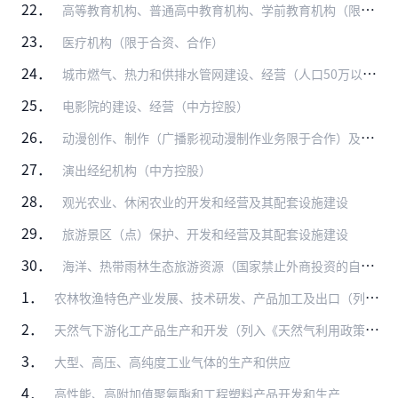
22．
高等教育机构、普通高中教育机构、学前教育机构（限于合作、中方主导）
23．
医疗机构（限于合资、合作）
24．
城市燃气、热力和供排水管网建设、经营（人口50万以上城市中方控股）
25．
电影院的建设、经营（中方控股）
26．
动漫创作、制作（广播影视动漫制作业务限于合作）及衍生品开发（音像制品和电子出版物的出版、制作业务除外）
27．
演出经纪机构（中方控股）
28．
观光农业、休闲农业的开发和经营及其配套设施建设
29．
旅游景区（点）保护、开发和经营及其配套设施建设
30．
海洋、热带雨林生态旅游资源（国家禁止外商投资的自然保护区等除外）开发、经营及其配套设施建设
1．
农林牧渔特色产业发展、技术研发、产品加工及出口（列入《外商投资产业指导目录》限制类、禁止类的除外）
2．
天然气下游化工产品生产和开发（列入《天然气利用政策》限制类和禁止类的除外）
3．
大型、高压、高纯度工业气体的生产和供应
4．
高性能、高附加值聚氨酯和工程塑料产品开发和生产