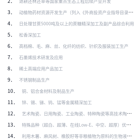
2．
退耕还林还草等国家重点生态工程后续产业开发
3．
动植物药材资源开发生产（列入《外商投资产业指导目录》限制类、禁止类的除外）
4．
日处理甘蔗5000吨及以上的蔗糖精深加工及副产品综合利用
5．
松香深加工
6．
高档棉、毛、麻、丝、化纤的纺织、针织及服装加工生产
7．
石墨烯技术研发及应用
8．
稀土高端应用产品加工
9．
不锈钢制品生产
10．
铜、铝合金材料及制品生产
11．
锌、锡、锑、钨、锰等金属精深加工
12．
艺术陶瓷、日用陶瓷、工业陶瓷、特种陶瓷等高技术陶瓷的研发与生产
13．
特殊品种（超白、超薄、在线Low-E、中空、超厚）优质浮法玻璃技术开发及深加工
14．
利用木薯、麻风树、橡胶籽等非粮植物为原料的生物液体燃料（燃料乙醇、生物柴油）生产（中方控股）