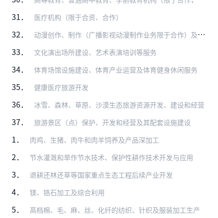
31．
医疗机构（限于合资、合作）
32．
动漫创作、制作（广播影视动漫制作业务限于合作）及衍生品开发（音像制品和电子出版物的出版、制作业务除外）
33．
文化演出场所建设、艺术表演培训等服务
34．
体育场馆设施建设、体育产业运营及体育健身休闲服务
35．
健康医疗旅游开发
36．
冰雪、森林、草原、沙漠生态旅游资源开发、建设和经营
37．
旅游景区（点）保护、开发和经营及其配套设施建设
1．
肉鸡、生猪、肉牛和肉羊饲养及产品深加工
2．
节水灌溉和旱作节水技术、保护性耕作技术开发与应用
3．
退耕还林还草等国家重点生态工程后续产业开发
4．
镁、锆石加工及综合利用
5．
高档棉、毛、麻、丝、化纤的纺织、针织及服装加工生产