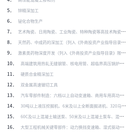
5．
锌精深加工
6．
铋化合物生产
7．
艺术陶瓷、日用陶瓷、工业陶瓷、特种陶瓷等高技术陶瓷的研发与生产
8．
天然药、中成药的深加工（列入《外商投资产业指导目录》限制类、禁止类的除外）
9．
激素类药物深度开发（列入《外商投资产业指导目录》限制类、禁止类的除外）
10．
高端建筑用热轧无缝钢管、核电用管、超临界高压锅炉用无缝钢管及成品油套管等大口径钢管材加工
11．
硬质合金精深加工
12．
双金属高速锯切工具
13．
汽车零部件制造：六档以上自动变速箱、商用车用高功率密度驱动桥、随动前照灯系统、LED前照灯、轻量化材料应用（高强钢、铝镁合金、复合塑料、粉末冶金、高强度复合纤维…
14．
30吨以上液压挖掘机、6米及以上全断面掘进机、320马力及以上履带推土机、6吨及以上装载机、600吨及以上架桥设备（含架桥机、运梁车、提梁机）、400吨及以上履…
15．
60C及以上混凝土输送泵、50米及以上混凝土泵车、混凝土布料机、混凝土搅拌运输车、混凝土喷射机械手；起升机械：塔式起重机、50米及以上高空作业车、50吨级以上轮…
16．
大型工程机械关键零部件：动力换挡变速箱、湿式驱动桥、回转支承、液力变矩器、为电动叉车配套的电机、电控、压力25兆帕以上液压马达、泵、控制阀