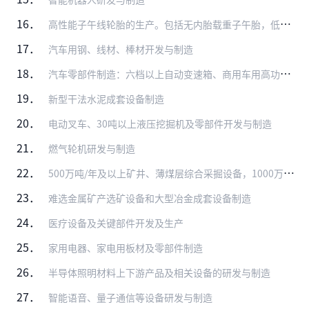
16．
高性能子午线轮胎的生产。包括无内胎载重子午胎，低断面和扁平化（低于55系列）、大轮辋高性能轿车子午胎（15吋以上），航空轮胎及农用子午胎的生产
17．
汽车用钢、线材、棒材开发与制造
18．
汽车零部件制造：六档以上自动变速箱、商用车用高功率密度驱动桥、随动前照灯系统、LED前照灯、轻量化材料应用（高强钢、铝镁合金、复合塑料、粉末冶金、高强度复合纤维…
19．
新型干法水泥成套设备制造
20．
电动叉车、30吨以上液压挖掘机及零部件开发与制造
21．
燃气轮机研发与制造
22．
500万吨/年及以上矿井、薄煤层综合采掘设备，1000万吨级/年及以上大型露天矿关键装备；大型冶金成套设备等重大技术装备用分散型控制系统（DCS）
23．
难选金属矿产选矿设备和大型冶金成套设备制造
24．
医疗设备及关键部件开发及生产
25．
家用电器、家电用板材及零部件制造
26．
半导体照明材料上下游产品及相关设备的研发与制造
27．
智能语音、量子通信等设备研发与制造