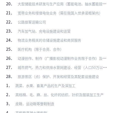
20．
大型储能技术研发与生产应用（蓄能电池、抽水蓄能技术、空气储能技术、风电与后夜供热等）
21．
宽带业务和增值电信业务（需在我国入世承诺框架内）
22．
公路旅客运输公司
23．
汽车加气站、充电设施建设和运营
24．
物流业务相关的仓储设施建设和商贸服务
25．
医疗机构（限于合资、合作）
26．
动漫创作、制作（广播影视动漫制作业务限于合作）及衍生品开发（音像制品和电子出版物的出版、制作业务除外）
27．
城市燃气、热力和供排水管网建设、经营（人口50万以上城市中方控股）
28．
旅游景区（点）保护、开发和经营及其配套设施建设
1．
蔬菜、水果、畜禽产品的生产及深加工
2．
高档棉、毛、麻、丝、化纤的纺织、针织及服装加工生产
3．
皮鞋、运动鞋等整鞋制造
4．
高性能混凝土掺和剂