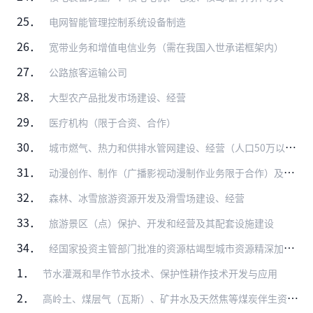
25．
电网智能管理控制系统设备制造
26．
宽带业务和增值电信业务（需在我国入世承诺框架内）
27．
公路旅客运输公司
28．
大型农产品批发市场建设、经营
29．
医疗机构（限于合资、合作）
30．
城市燃气、热力和供排水管网建设、经营（人口50万以上城市中方控股）
31．
动漫创作、制作（广播影视动漫制作业务限于合作）及衍生品开发（音像制品和电子出版物的出版、制作业务除外）
32．
森林、冰雪旅游资源开发及滑雪场建设、经营
33．
旅游景区（点）保护、开发和经营及其配套设施建设
34．
经国家投资主管部门批准的资源枯竭型城市资源精深加工和接续产业等项目
1．
节水灌溉和旱作节水技术、保护性耕作技术开发与应用
2．
高岭土、煤层气（瓦斯）、矿井水及天然焦等煤炭伴生资源综合利用（勘探、开采除外）