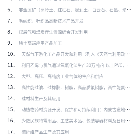
6．
非金属矿（高岭土、红柱石、膨润土、白云石、石墨、珍珠岩、沸石）综合利用、精加工及应用（勘探、开采除外）
7．
毛纺织、针织品高新技术产品开发
8．
煤层气和煤炭伴生资源综合开发利用
9．
稀土高端应用产品加工
10．
天然气下游化工产品开发和利用（列入《天然气利用政策》限制类和禁止类的除外）
11．
利用乙烯与氯气通过氧氯化法生产30万吨/年以上PVC，废盐酸制氯气等综合利用技术开发及利用
12．
大型、高压、高纯度工业气体的生产和供应
13．
高性能硅油、硅橡胶、树脂，高品质氟树脂，高性能氟橡胶，含氟精细化学品和高品质含氟无机盐等
14．
硅材料生产及其应用
15．
动植物药材资源开发、保护和可持续利用：内蒙古道地药材和特色蒙药材种植基地建设、濒危药用植物保育基地建设、种子种苗基地建设、道地药材提取物工厂研发中心建设（列入《…
16．
少数民族特需用品、工艺美术品、包装容器材料及日用玻璃制品及代表民族特色的旅游商品纪念品生产
17．
碳纤维产品生产及其应用