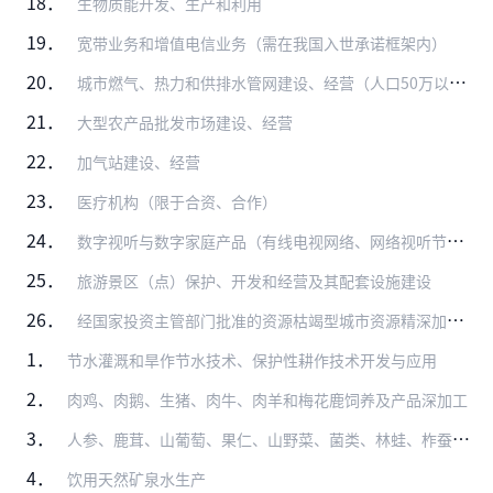
18．
生物质能开发、生产和利用
19．
宽带业务和增值电信业务（需在我国入世承诺框架内）
20．
城市燃气、热力和供排水管网建设、经营（人口50万以上城市中方控股）
21．
大型农产品批发市场建设、经营
22．
加气站建设、经营
23．
医疗机构（限于合资、合作）
24．
数字视听与数字家庭产品（有线电视网络、网络视听节目服务除外）
25．
旅游景区（点）保护、开发和经营及其配套设施建设
26．
经国家投资主管部门批准的资源枯竭型城市资源精深加工和接续产业等项目
1．
节水灌溉和旱作节水技术、保护性耕作技术开发与应用
2．
肉鸡、肉鹅、生猪、肉牛、肉羊和梅花鹿饲养及产品深加工
3．
人参、鹿茸、山葡萄、果仁、山野菜、菌类、林蛙、柞蚕、蜂蜜等长白山特色生态食品、饮品的开发和加工
4．
饮用天然矿泉水生产