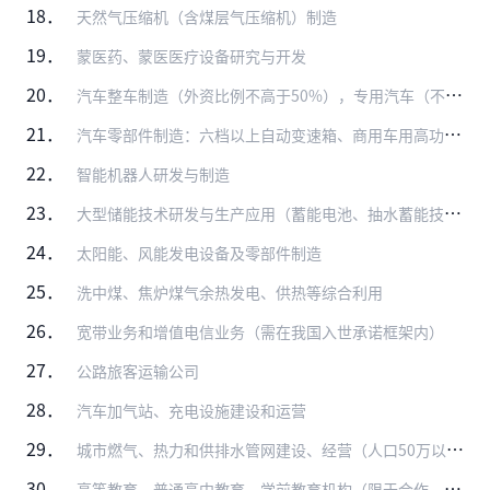
18．
天然气压缩机（含煤层气压缩机）制造
19．
蒙医药、蒙医医疗设备研究与开发
20．
汽车整车制造（外资比例不高于50%），专用汽车（不包括普通半挂车、自卸车、罐式车、厢式车和仓栅式汽车）制造（外资比例不高于50%）
21．
汽车零部件制造：六档以上自动变速箱、商用车用高功率密度驱动桥、随动前照灯系统、LED前照灯、轻量化材料应用（高强钢、铝镁合金、复合塑料、粉末冶金、高强度复合纤维…
22．
智能机器人研发与制造
23．
大型储能技术研发与生产应用（蓄能电池、抽水蓄能技术、空气储能技术、风电与后夜供热等）
24．
太阳能、风能发电设备及零部件制造
25．
洗中煤、焦炉煤气余热发电、供热等综合利用
26．
宽带业务和增值电信业务（需在我国入世承诺框架内）
27．
公路旅客运输公司
28．
汽车加气站、充电设施建设和运营
29．
城市燃气、热力和供排水管网建设、经营（人口50万以上城市中方控股）
30．
高等教育、普通高中教育、学前教育机构（限于合作，中方主导）