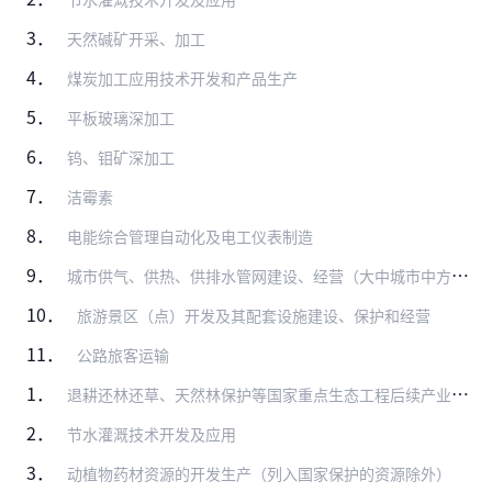
3．
天然碱矿开采、加工
4．
煤炭加工应用技术开发和产品生产
5．
平板玻璃深加工
6．
钨、钼矿深加工
7．
洁霉素
8．
电能综合管理自动化及电工仪表制造
9．
城市供气、供热、供排水管网建设、经营（大中城市中方控股）
10．
旅游景区（点）开发及其配套设施建设、保护和经营
11．
公路旅客运输
1．
退耕还林还草、天然林保护等国家重点生态工程后续产业开发
2．
节水灌溉技术开发及应用
3．
动植物药材资源的开发生产（列入国家保护的资源除外）