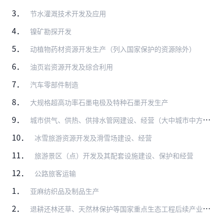
3．
节水灌溉技术开发及应用
4．
镍矿勘探开发
5．
动植物药材资源开发生产（列入国家保护的资源除外）
6．
油页岩资源开发及综合利用
7．
汽车零部件制造
8．
大规格超高功率石墨电极及特种石墨开发生产
9．
城市供气、供热、供排水管网建设、经营（大中城市中方控股）
10．
冰雪旅游资源开发及滑雪场建设、经营
11．
旅游景区（点）开发及其配套设施建设、保护和经营
12．
公路旅客运输
1．
亚麻纺织品及制品生产
2．
退耕还林还草、天然林保护等国家重点生态工程后续产业开发