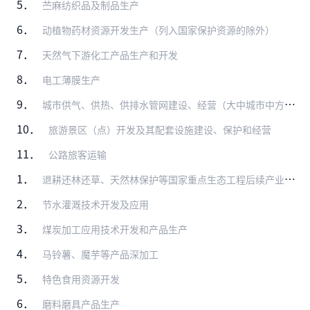
5．
苎麻纺织品及制品生产
6．
动植物药材资源开发生产（列入国家保护资源的除外）
7．
天然气下游化工产品生产和开发
8．
电工薄膜生产
9．
城市供气、供热、供排水管网建设、经营（大中城市中方控股）
10．
旅游景区（点）开发及其配套设施建设、保护和经营
11．
公路旅客运输
1．
退耕还林还草、天然林保护等国家重点生态工程后续产业开发
2．
节水灌溉技术开发及应用
3．
煤炭加工应用技术开发和产品生产
4．
马铃薯、魔芋等产品深加工
5．
特色食用资源开发
6．
磨料磨具产品生产