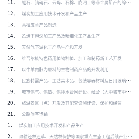
11．
蛭石、钠硝石、云母、石棉、膨润土等非金属矿产的综合利用
12．
煤炭加工应用技术开发和产品生产
13．
高档皮革产品制造
14．
乙烯下游深加工产品及精细化工产品生产
15．
天然气下游化工产品生产和开发
16．
维吾尔族特色药用植物种植、加工和制药新工艺开发
17．
以牛羊内脏为原料的生物制药产品的开发利用
18．
民族特需产品、工艺美术品、包装容器材料及日用玻璃制品生产
19．
城市供气、供热、供排水管网建设、经营（大中城市中方控股）
20．
旅游景区（点）开发及其配套设施建设、保护和经营
21．
公路旅客运输
1．
煤炭加工应用技术开发和产品生产
2．
退耕还林还草、天然林保护等国家重点生态工程后续产业开发