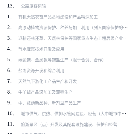
13．
公路旅客运输
1．
有机天然农畜产品基地建设和产品精深加工
2．
高原动植物资源保护、种养与加工利用（列入国家保护的资源除外）
3．
退耕还林还草、天然林保护等国家重点生态工程后续产业开发
4．
节水灌溉技术开发及应用
5．
碳酸锶、金属锶等锶盐生产（限于合资、合作）
6．
盐湖资源开发和综合利用
7．
天然气下游化工产品生产和开发
8．
牛羊绒产品深加工及藏毯生产
9．
中、藏药新品种、新剂型产品生产
10．
城市供气、供热、供排水管网建设、经营（大中城市中方控股）
11．
旅游景区（点）开发及其配套设施建设、保护和经营