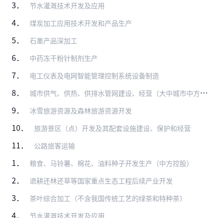
3．
节水灌溉技术开发及应用
4．
煤炭加工应用技术开发和产品生产
5．
石墨产品深加工
6．
中药冻干粉针制剂生产
7．
电工仪表及电网智能管理控制系统设备制造
8．
城市供气、供热、供排水管网建设、经营（大中城市中方控股）
9．
冰雪旅游资源及森林旅游资源开发
10．
旅游景区（点）开发及其配套设施建设、保护和经营
11．
公路旅客运输
1．
粮食、马铃薯、棉花、油料种子开发生产（中方控股）
2．
退耕还林还草等国家重点生态工程后续产业开发
3．
茶叶综合加工（不含我国传统工艺的绿茶和特种茶）
4．
节水灌溉技术开发及应用