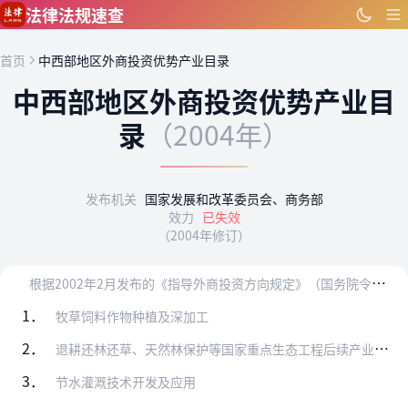
跳到主要内容
法律法规速查
首页
中西部地区外商投资优势产业目录
中西部地区外商投资优势产业目
录
（2004年）
发布机关
国家发展和改革委员会、商务部
效力
已失效
（2004年修订）
根
据2002年2月发布的《指导外商投资方向规定》（国务院令第346号），为实施国家西部大开发战略，鼓励中西部地区利用外资，引进先进技术、设备，发展中西部地区比较…
1．
牧草饲料作物种植及深加工
2．
退耕还林还草、天然林保护等国家重点生态工程后续产业开发
3．
节水灌溉技术开发及应用