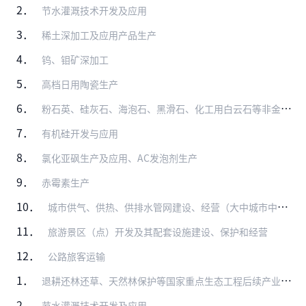
2．
节水灌溉技术开发及应用
3．
稀土深加工及应用产品生产
4．
钨、钼矿深加工
5．
高档日用陶瓷生产
6．
粉石英、硅灰石、海泡石、黑滑石、化工用白云石等非金属矿选冶
7．
有机硅开发与应用
8．
氯化亚砜生产及应用、AC发泡剂生产
9．
赤霉素生产
10．
城市供气、供热、供排水管网建设、经营（大中城市中方控股）
11．
旅游景区（点）开发及其配套设施建设、保护和经营
12．
公路旅客运输
1．
退耕还林还草、天然林保护等国家重点生态工程后续产业开发
2．
节水灌溉技术开发及应用