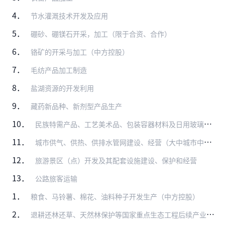
4．
节水灌溉技术开发及应用
5．
硼砂、硼镁石开采，加工（限于合资、合作）
6．
铬矿的开采与加工（中方控股）
7．
毛纺产品加工制造
8．
盐湖资源的开发利用
9．
藏药新品种、新剂型产品生产
10．
民族特需产品、工艺美术品、包装容器材料及日用玻璃制品生产
11．
城市供气、供热、供排水管网建设、经营（大中城市中方控股）
12．
旅游景区（点）开发及其配套设施建设、保护和经营
13．
公路旅客运输
1．
粮食、马铃薯、棉花、油料种子开发生产（中方控股）
2．
退耕还林还草、天然林保护等国家重点生态工程后续产业开发