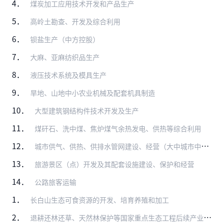
4．
煤炭加工应用技术开发和产品生产
5．
高岭土勘查、开发及综合利用
6．
钡盐生产（中方控股）
7．
大麻、亚麻纺织品生产
8．
液压技术系统及模具生产
9．
旱地、山地中小农业机械及配套机具制造
10．
大型建筑钢结构件技术开发及生产
11．
煤矸石、洗中煤、焦炉煤气余热发电、供热等综合利用
12．
城市供气、供热、供排水管网建设、经营（大中城市中方控股）
13．
旅游景区（点）开发及其配套设施建设、保护和经营
14．
公路旅客运输
1．
长白山生态可食资源的开发、培育养殖和加工
2．
退耕还林还草、天然林保护等国家重点生态工程后续产业开发