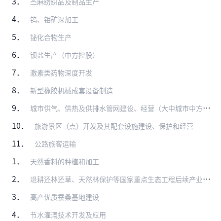
3．
苎麻纺织品及制品生产
4．
钨、钼矿深加工
5．
铋化合物生产
6．
钡盐生产（中方控股）
7．
激素类药物深度开发
8．
新型橡胶机械成套设备制造
9．
城市供气、供热及供排水管网建设、经营（大中城市中方控股）
10．
旅游景区（点）开发及其配套设施建设、保护和经营
11．
公路旅客运输
1．
天然香料的种植和加工
2．
退耕还林还草、天然林保护等国家重点生态工程后续产业开发
3．
高产优质蚕桑基地建设
4．
节水灌溉技术开发及应用