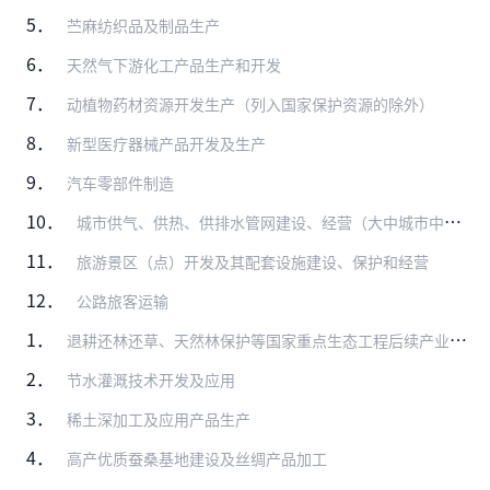
5．
苎麻纺织品及制品生产
6．
天然气下游化工产品生产和开发
7．
动植物药材资源开发生产（列入国家保护资源的除外）
8．
新型医疗器械产品开发及生产
9．
汽车零部件制造
10．
城市供气、供热、供排水管网建设、经营（大中城市中方控股）
11．
旅游景区（点）开发及其配套设施建设、保护和经营
12．
公路旅客运输
1．
退耕还林还草、天然林保护等国家重点生态工程后续产业开发
2．
节水灌溉技术开发及应用
3．
稀土深加工及应用产品生产
4．
高产优质蚕桑基地建设及丝绸产品加工