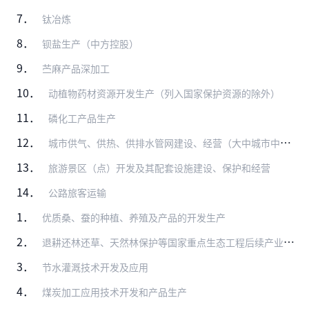
7．
钛冶炼
8．
钡盐生产（中方控股）
9．
苎麻产品深加工
10．
动植物药材资源开发生产（列入国家保护资源的除外）
11．
磷化工产品生产
12．
城市供气、供热、供排水管网建设、经营（大中城市中方控股）
13．
旅游景区（点）开发及其配套设施建设、保护和经营
14．
公路旅客运输
1．
优质桑、蚕的种植、养殖及产品的开发生产
2．
退耕还林还草、天然林保护等国家重点生态工程后续产业开发
3．
节水灌溉技术开发及应用
4．
煤炭加工应用技术开发和产品生产