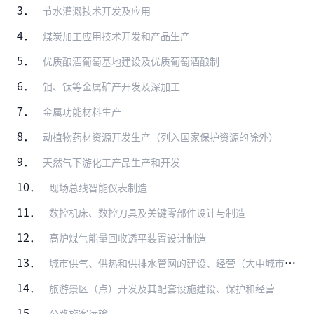
3．
节水灌溉技术开发及应用
4．
煤炭加工应用技术开发和产品生产
5．
优质酿酒葡萄基地建设及优质葡萄酒酿制
6．
钼、钛等金属矿产开发及深加工
7．
金属功能材料生产
8．
动植物药材资源开发生产（列入国家保护资源的除外）
9．
天然气下游化工产品生产和开发
10．
现场总线智能仪表制造
11．
数控机床、数控刀具及关键零部件设计与制造
12．
高炉煤气能量回收透平装置设计制造
13．
城市供气、供热和供排水管网的建设、经营（大中城市中方控股）
14．
旅游景区（点）开发及其配套设施建设、保护和经营
15．
公路旅客运输