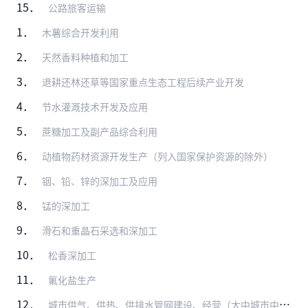
15．
公路旅客运输
1．
木薯综合开发利用
2．
天然香料种植和加工
3．
退耕还林还草等国家重点生态工程后续产业开发
4．
节水灌溉技术开发及应用
5．
蔗糖加工及副产品综合利用
6．
动植物药材资源开发生产（列入国家保护资源的除外）
7．
铟、铅、锌的深加工及应用
8．
锰的深加工
9．
滑石和重晶石采选和深加工
10．
松香深加工
11．
氟化盐生产
12．
城市供气、供热、供排水管网建设、经营（大中城市中方控股）