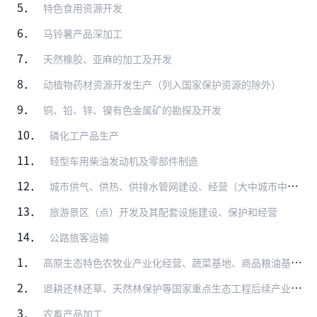
5．
特色食用资源开发
6．
马铃薯产品深加工
7．
天然橡胶、亚麻的加工及开发
8．
动植物药材资源开发生产（列入国家保护资源的除外）
9．
铜、铅、锌、镍有色金属矿的勘探及开发
10．
磷化工产品生产
11．
轻型车用柴油发动机及零部件制造
12．
城市供气、供热、供排水管网建设、经营（大中城市中方控股）
13．
旅游景区（点）开发及其配套设施建设、保护和经营
14．
公路旅客运输
1．
高原生态特色农牧业产业化经营、蔬菜基地、商品粮油基地、禽类养殖基地及草场建设
2．
退耕还林还草、天然林保护等国家重点生态工程后续产业开发
3．
农畜产品加工