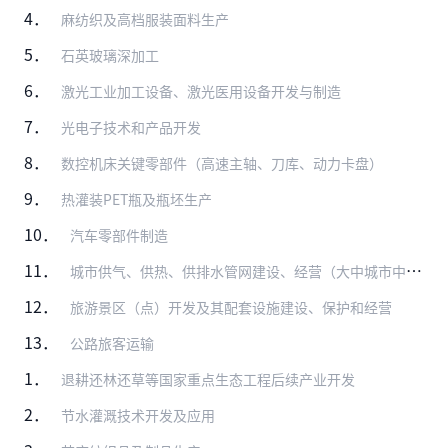
4．
麻纺织及高档服装面料生产
5．
石英玻璃深加工
6．
激光工业加工设备、激光医用设备开发与制造
7．
光电子技术和产品开发
8．
数控机床关键零部件（高速主轴、刀库、动力卡盘）
9．
热灌装PET瓶及瓶坯生产
10．
汽车零部件制造
11．
城市供气、供热、供排水管网建设、经营（大中城市中方控股）
12．
旅游景区（点）开发及其配套设施建设、保护和经营
13．
公路旅客运输
1．
退耕还林还草等国家重点生态工程后续产业开发
2．
节水灌溉技术开发及应用