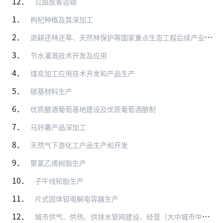
12．
公路旅客运输
1．
枸杞种植及其深加工
2．
退耕还林还草、天然林保护等国家重点生态工程后续产业开发
3．
节水灌溉技术开发及应用
4．
煤炭加工应用技术开发和产品生产
5．
碳基材料生产
6．
优质酿酒葡萄基地建设及优质葡萄酒酿制
7．
马铃薯产品深加工
8．
天然气下游化工产品生产和开发
9．
聚氯乙烯树脂生产
10．
子午线轮胎生产
11．
片式固体钽电解电容器生产
12．
城市供气、供热、供排水管网建设、经营（大中城市中方控股）