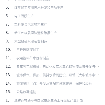
5．
煤炭加工应用技术开发和产品生产
6．
电工薄膜生产
7．
塑料复合包装材料生产
8．
新工艺软质湿法造粒碳黑生产
9．
大型散装水泥装备制造
10．
平板玻璃深加工
11．
农用塑料节水器材制造
12．
叉车等工程机械、自动化立库及其仓储物流系统开发与制造
13．
城市供气、供热、供排水管网建设、经营（大中城市中方控股）
14．
旅游景区（点）开发及其配套设施建设、保护和经营
15．
公路旅客运输
1．
退耕还林还草等国家重点生态工程后续产业开发