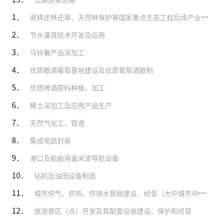
1．
退耕还林还草、天然林保护等国家重点生态工程后续产业开发
2．
节水灌溉技术开发及应用
3．
马铃薯产品深加工
4．
优质酿酒葡萄基地建设及优质葡萄酒酿制
5．
优质啤酒原料种植、加工
6．
稀土深加工及应用产品生产
7．
天然气化工、管道
8．
集成电路封装
9．
港口及船舶用毫米波导航设备
10．
钻机及油田设备制造
11．
城市供气、供热、供排水管网建设、经营（大中城市中方控股）
12．
旅游景区（点）开发及其配套设施建设、保护和经营