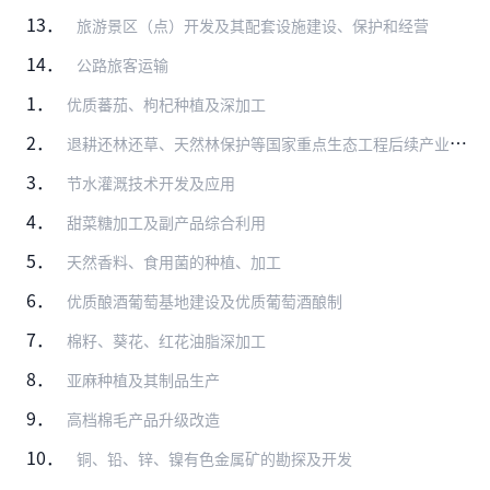
13．
旅游景区（点）开发及其配套设施建设、保护和经营
14．
公路旅客运输
1．
优质蕃茄、枸杞种植及深加工
2．
退耕还林还草、天然林保护等国家重点生态工程后续产业开发
3．
节水灌溉技术开发及应用
4．
甜菜糖加工及副产品综合利用
5．
天然香料、食用菌的种植、加工
6．
优质酿酒葡萄基地建设及优质葡萄酒酿制
7．
棉籽、葵花、红花油脂深加工
8．
亚麻种植及其制品生产
9．
高档棉毛产品升级改造
10．
铜、铅、锌、镍有色金属矿的勘探及开发