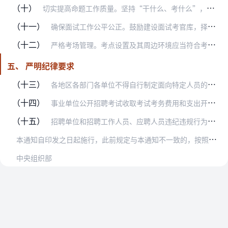
（十）
切实提高命题工作质量。坚持“干什么、考什么”，严格执行命题工作规则和要求，坚决防止出现试题抄袭拼凑、重复使用等问题。自主命题的，应当抽调熟悉人才测评技术和事业单…
（十一）
确保面试工作公平公正。鼓励建设面试考官库，择优确定理论素养高、熟悉招聘岗位相关业务、具有人才测评相关经验、公道正派的人员担任面试考官。面试考官一般应当在5人以上…
（十二）
严格考场管理。考点设置及其周边环境应当符合考务组织、保密、安全等工作要求，并采取有效的技术手段，防范作弊行为。加强考务人员业务培训，明确职责，对考试中发生的违纪…
五、 严明纪律要求
（十三）
各地区各部门各单位不得自行制定面向特定人员的专项招聘、加分等事业单位公开招聘倾斜政策，不得随意扩大国家规定的倾斜政策范围。省级事业单位人事综合管理部门要对本地区…
（十四）
事业单位公开招聘考试收取考试考务费用和支出开展工作所需经费要严格按照有关规定执行。省级事业单位人事综合管理部门要积极协调配合有关职能部门做好相关工作。
（十五）
招聘单位和招聘工作人员、应聘人员违纪违规行为按照《事业单位公开招聘违纪违规行为处理规定》等有关规定严肃处理，探索建立事业单位公开招聘应聘人员严重违纪违规行为记录…
本
通知自印发之日起施行，此前规定与本通知不一致的，按照本通知执行。
中央组织部