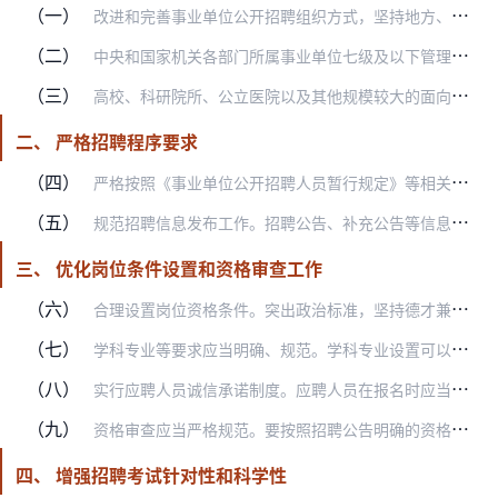
（一）
改进和完善事业单位公开招聘组织方式，坚持地方、部门统一组织与事业单位自主组织相结合，防止和解决招聘工作过于分散带来的问题，提升工作规范化水平。
（二）
中央和国家机关各部门所属事业单位七级及以下管理岗位、十一级及以下专业技术岗位、三级及以下工勤技能岗位和普通工等岗位，原则上按照隶属关系由主管部门集中组织公开招聘…
（三）
高校、科研院所、公立医院以及其他规模较大的面向社会提供公益服务的事业单位，可以按照规定程序和要求自主组织开展公开招聘。
二、 严格招聘程序要求
（四）
严格按照《事业单位公开招聘人员暂行规定》等相关规定实施招聘。对在高校等场所进行“校园招聘”、“现场招聘”以及按规定采用直接考察方式公开招聘的，均应按要求履行招聘…
（五）
规范招聘信息发布工作。招聘公告、补充公告等信息按程序备案后须在事业单位人事综合管理部门招聘平台公开发布，可同时在事业单位或者主管部门网站显著位置发布，不得仅通过…
三、 优化岗位条件设置和资格审查工作
（六）
合理设置岗位资格条件。突出政治标准，坚持德才兼备、以德为先，综合分析研判岗位职责要求和近几年招聘情况等，明确招聘岗位类别和等级，科学设置学历学位、学科专业、年龄…
（七）
学科专业等要求应当明确、规范。学科专业设置可以参考国家教育行政部门制定的学科专业目录、人力资源社会保障部门制定的技工院校专业目录等提出，也可参照当地省级事业单位…
（八）
实行应聘人员诚信承诺制度。应聘人员在报名时应当签署诚信承诺书，承诺所提供的信息真实准确，并承担不实承诺相关责任。
（九）
资格审查应当严格规范。要按照招聘公告明确的资格条件进行资格审查，符合公告所列条件的应聘人员原则上都应当允许进入下一个招聘环节，不得进行“简历筛选”。资格审查工作…
四、 增强招聘考试针对性和科学性