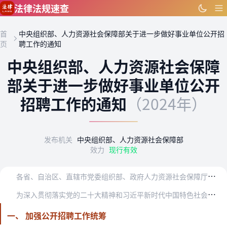
跳到主要内容
法律法规速查
首
中央组织部、人力资源社会保障部关于进一步做好事业单位公开招
页
聘工作的通知
中央组织部、人力资源社会保障
部关于进一步做好事业单位公开
招聘工作的通知
（2024年）
发布机关
中央组织部、人力资源社会保障部
效力
现行有效
各
省、自治区、直辖市党委组织部、政府人力资源社会保障厅（局），新疆生产建设兵团党委组织部、人力资源社会保障局，中央和国家机关各部委、各人民团体组织人事部门，部分…
为
深入贯彻落实党的二十大精神和习近平新时代中国特色社会主义思想，提高事业单位选人用人工作质量和水平，建设高素质专业化的事业单位工作人员队伍，现就进一步做好事业单…
一、 加强公开招聘工作统筹