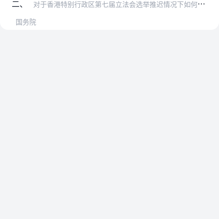
二、
对于香港特别行政区第七届立法会选举推迟情况下如何处理立法机关空缺的问题，中央人民政府将依法提请全国人民代表大会常务委员会作出决定。香港特别行政区应依法做好第七届…
国务院