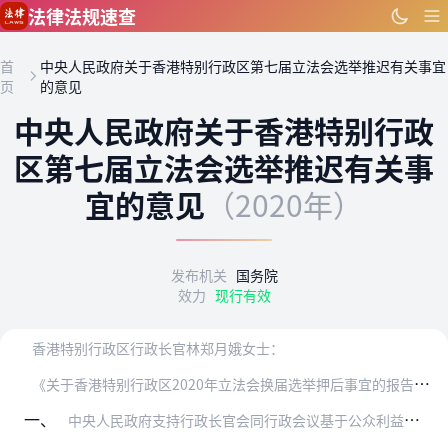
跳到主要内容
法律法规速查
首
中央人民政府关于香港特别行政区第七届立法会选举推迟有关事宜
页
的意见
中央人民政府关于香港特别行政
区第七届立法会选举推迟有关事
宜的意见
（2020年）
发布机关
国务院
效力
现行有效
香港特别行政区行政长官林郑月娥女士：
《
关于香港特别行政区2020年立法会换届选举押后事宜的报告》收悉。中央人民政府对近期香港特别行政区暴发的新一轮新冠肺炎疫情高度关注，将应香港特别行政区抗击疫情需…
一、
中央人民政府支持行政长官会同行政会议基于公众利益和香港实际情况，依法作出将香港特别行政区第七届立法会选举推迟一年的决定。