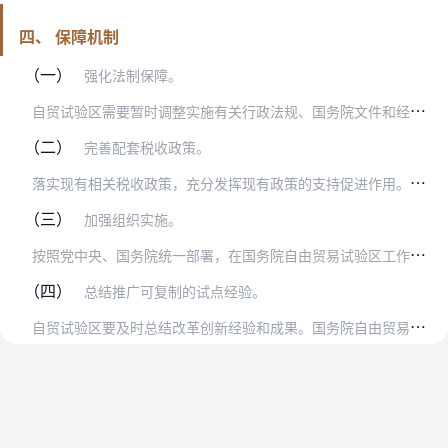
四、 保障机制
（一）
强化法制保障。
自
贸试验区需要暂时调整实施有关行政法规、国务院文件和经国务院批准的部门规章的部分规定的，按规定程序办理。各有关部门要支持自贸试验区在各领域深化改革开放试点、加大…
（二）
完善配套税收政策。
落
实现有相关税收政策，充分发挥现有政策的支持促进作用。中国（上海）自由贸易试验区、中国（广东）自由贸易试验区、中国（天津）自由贸易试验区和中国（福建）自由贸易试…
（三）
加强组织实施。
按
照党中央、国务院统一部署，在国务院自由贸易试验区工作部际联席会议统筹协调下，由浙江省完善试点任务组织实施保障机制，按照总体筹划、分步实施、率先突破、逐步完善的…
（四）
总结推广可复制的试点经验。
自
贸试验区要及时总结改革创新经验和成果。国务院自由贸易试验区工作部际联席会议办公室要会同浙江省人民政府及有关部门，及时总结评估自贸试验区改革开放创新试点任务实施…