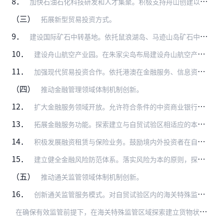
8．
加快石油石化科技研发和人才集聚。积极支持舟山创建以石油石化产业为特色的国家高新技术产业开发区，鼓励在自贸试验区内开展石油石化科学研究和技术服务，加快形成国际石油…
（三）
拓展新型贸易投资方式。
9．
建设国际矿石中转基地。依托鼠浪湖岛、马迹山岛矿石中转码头，建设国际配矿贸易中心，以接卸外贸进口矿石为主，为长江沿线冶金企业提供中转运输服务，优化完善区域矿石接卸…
10．
建设舟山航空产业园。在朱家尖岛布局建设舟山航空产业园，通过通用飞机总装组装、制造，对接国际航空产业转移，形成航空产业集群。在环境风险可控的前提下开展飞机零部件制…
11．
加强现代贸易投资合作。依托港澳在金融服务、信息资讯、国际贸易网络、风险管理等方面的优势，将自贸试验区建设成为内地企业“走出去”的窗口和综合服务平台。加强与港澳在…
（四）
推动金融管理领域体制机制创新。
12．
扩大金融服务领域开放。允许符合条件的中资商业银行立足当地实际需求，依据监管政策导向，在自贸试验区内设立分支机构。支持外资银行在自贸试验区内设立子行、分行、专营机…
13．
拓展金融服务功能。探索建立与自贸试验区相适应的本外币账户管理体系，促进跨境贸易、投融资结算便利化。为符合条件的自贸试验区内主体办理油品贸易相关的跨境经常项下结算…
14．
积极发展融资租赁与保险业务。鼓励境内外投资者在自贸试验区设立融资租赁企业，进一步推进内资融资租赁企业试点，注册在自贸试验区内的内资融资租赁试点企业由自贸试验区所…
15．
建立健全金融风险防范体系。落实风险为本的原则，探索建立跨境资金流动风险监管机制，强化开展反洗钱、反恐怖融资、反逃税工作，防止非法资金跨境、跨区流动，切实防范开放…
（五）
推动通关监管领域体制机制创新。
16．
创新通关监管服务模式。对自贸试验区内的海关特殊监管区域实施“一线放开”、“二线安全高效管住”的通关监管服务模式。按照严密防范质量安全风险和最大便利化的原则，一线…
在
确保有效监管前提下，在海关特殊监管区域探索建立货物状态分类监管模式。对注册在自贸试验区海关特殊监管区域内的融资租赁企业进出口飞机、船舶和海洋工程结构物等大型设…