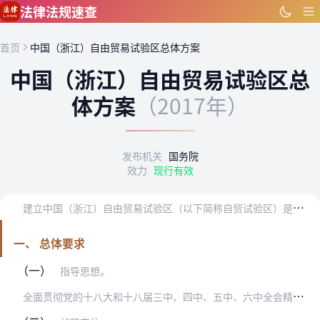
跳到主要内容
法律法规速查
首页
中国（浙江）自由贸易试验区总体方案
中国（浙江）自由贸易试验区总
体方案
（2017年）
发布机关
国务院
效力
现行有效
建
立中国（浙江）自由贸易试验区（以下简称自贸试验区）是党中央、国务院作出的重大决策，是新形势下全面深化改革、扩大开放和提升我国资源配置全球竞争力的重大举措。为全…
一、 总体要求
（一）
指导思想。
全
面贯彻党的十八大和十八届三中、四中、五中、六中全会精神，深入贯彻习近平总书记系列重要讲话精神和治国理政新理念新思想新战略，认真落实党中央、国务院决策部署，统筹…