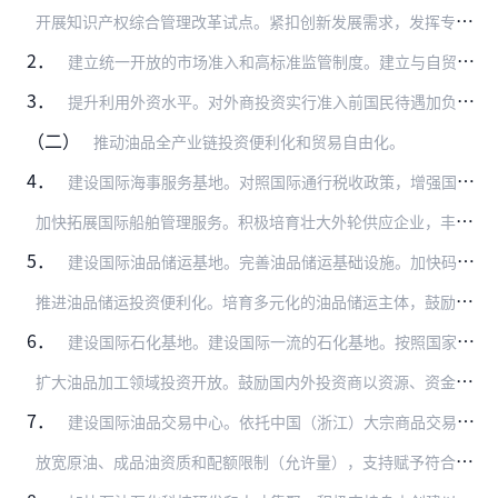
开
展知识产权综合管理改革试点。紧扣创新发展需求，发挥专利、商标、版权等知识产权的引领作用，打通知识产权创造、运用、保护、管理、服务全链条，建立高效的知识产权综合…
2．
建立统一开放的市场准入和高标准监管制度。建立与自贸试验区相适应的行政监督管理制度，加强与负面清单管理体制相适应的事中事后监管体系建设。完善社会信用体系，推动各部…
3．
提升利用外资水平。对外商投资实行准入前国民待遇加负面清单管理制度，着力构建与负面清单管理方式相适应的事中事后监管制度。外商投资准入特别管理措施（负面清单）之外领…
（二）
推动油品全产业链投资便利化和贸易自由化。
4．
建设国际海事服务基地。对照国际通行税收政策，增强国际竞争力，探索研究推动油品全产业链发展的政策措施。建设东北亚保税燃料油加注中心。制订中国（浙江）自由贸易试验区…
加
快拓展国际船舶管理服务。积极培育壮大外轮供应企业，丰富外轮供应品种，为进入自贸试验区的船舶提供生活用品、备品备件、物料、工程服务和代理服务等服务。加快发展自贸…
5．
建设国际油品储运基地。完善油品储运基础设施。加快码头、管网、油罐、地下油库、锚地、物流基地等物流基础设施建设。以原油、成品油为重点，承接全球资源，面向亚太市场，…
推
进油品储运投资便利化。培育多元化的油品储运主体，鼓励各类主体按照国际标准参与投资建设油品接卸泊位、储运罐区、输油管道等设施。加快自贸试验区港口岸线使用审批。
6．
建设国际石化基地。建设国际一流的石化基地。按照国家战略布局，实行最严格的环保准入和监管措施，在鱼山岛打造国际一流的石化产业基地。支持基地以原油精炼为基础产品，以…
扩
大油品加工领域投资开放。鼓励国内外投资商以资源、资金、技术、市场参与建设经营石化基地。允许世界一流石油化工企业以及“一带一路”沿线石油富集国企业参与投资建设。
7．
建设国际油品交易中心。依托中国（浙江）大宗商品交易中心，开展原油、成品油、保税燃料油现货交易，条件成熟时开展与期货相关的业务。
放
宽原油、成品油资质和配额限制（允许量），支持赋予符合条件的2—3家自贸试验区内企业原油进口和使用资质。支持自贸试验区企业积极开展油品离岸和在岸贸易。