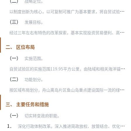
（二）
战略定位。
以
制度创新为核心，以可复制可推广为基本要求，将自贸试验区建设成为东部地区重要海上开放门户示范区、国际大宗商品贸易自由化先导区和具有国际影响力的资源配置基地。
（三）
发展目标。
经
过三年左右有特色的改革探索，基本实现投资贸易便利、高端产业集聚、法治环境规范、金融服务完善、监管高效便捷、辐射带动作用突出，以油品为核心的大宗商品全球配置能力…
二、 区位布局
（一）
实施范围。
自
贸试验区的实施范围119.95平方公里，由陆域和相关海洋锚地组成，涵盖三个片区：舟山离岛片区78.98平方公里（含舟山港综合保税区区块二3.02平方公里），舟…
（二）
功能划分。
按
区域布局划分，舟山离岛片区鱼山岛重点建设国际一流的绿色石化基地，鼠浪湖岛、黄泽山岛、双子山岛、衢山岛、小衢山岛、马迹山岛重点发展油品等大宗商品储存、中转、贸易…
三、 主要任务和措施
（一）
切实转变政府职能。
1．
深化行政体制改革。深入推进简政放权、放管结合、优化服务改革。建立权责明确、管理高效、运转协调的自贸试验区行政管理体制。深化完善自贸试验区行政管理权力清单、责任清…