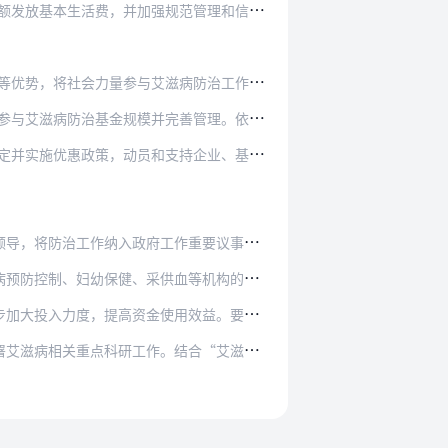
强规范管理和信息化建设，鼓励有条件地区为受…
艾滋病防治工作纳入整体防治工作计划。卫生计…
并完善管理。依据公平、公开、公正原则，通过…
和支持企业、基金会、有关组织和志愿者开展与…
工作重要议事日程和考核内容，制定符合本地区疫…
供血等机构的职责分工和衔接机制，提高整体防治…
使用效益。要探索通过政府购买服务等方式支持开…
。结合“艾滋病和病毒性肝炎等重大传染病防治”…