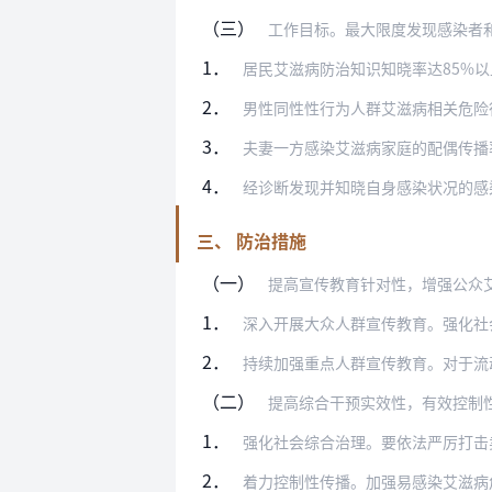
（三）
工作目标。最大限度发现感染者和病人，
1．
居民艾滋病防治知识知晓率达85%以
2．
男性同性性行为人群艾滋病相关危险行为减
3．
夫妻一方感染艾滋病家庭的配偶传播
4．
经诊断发现并知晓自身感染状况的感染者和
三、 防治措施
（一）
提高宣传教育针对性，增强公众艾滋病防
1．
深入开展大众人群宣传教育。强化社会主义
2．
持续加强重点人群宣传教育。对于流动人口
（二）
提高综合干预实效性，有效控制
1．
强化社会综合治理。要依法严厉打击卖淫嫖
2．
着力控制性传播。加强易感染艾滋病危险行