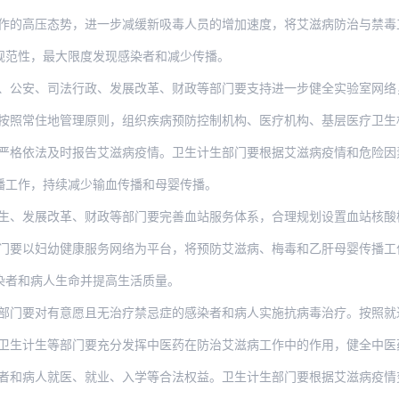
压态势，进一步减缓新吸毒人员的增加速度，将艾滋病防治与禁毒工作紧密结合，减少注射
规范性，最大限度发现感染者和减少传播。
、司法行政、发展改革、财政等部门要支持进一步健全实验室网络，构建布局合理、方便快
住地管理原则，组织疾病预防控制机构、医疗机构、基层医疗卫生机构和社会组织开展随访
法及时报告艾滋病疫情。卫生计生部门要根据艾滋病疫情和危险因素情况，及时调整、优化
播工作，持续减少输血传播和母婴传播。
展改革、财政等部门要完善血站服务体系，合理规划设置血站核酸检测实验室，供应临床的
妇幼健康服务网络为平台，将预防艾滋病、梅毒和乙肝母婴传播工作与妇幼健康服务工作有
染者和病人生命并提高生活质量。
对有意愿且无治疗禁忌症的感染者和病人实施抗病毒治疗。按照就近治疗原则，科学合理设
生等部门要充分发挥中医药在防治艾滋病工作中的作用，健全中医药参与艾滋病防治诊疗工
人就医、就业、入学等合法权益。卫生计生部门要根据艾滋病疫情变化，适时调整承担综合