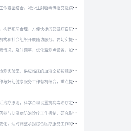
吸毒传播艾滋病。公安、卫生计生、司法行政、…
捷的艾滋病自愿咨询检测网络，根据需要设置艾…
服务。要切实提高首次随访工作质量，强化对感…
监测点设置，加强数据收集，提高监测数据质量…
血液全部按规定经过艾滋病病毒、乙肝病毒、丙…
机结合，重点提高经济发展落后、偏远、少数民…
置抗病毒治疗定点医疗机构，优化艾滋病检测、…
作机制，研究形成中西医综合治疗方案，扩大中…
医疗服务工作的定点医疗机构。疫情严重地区要…