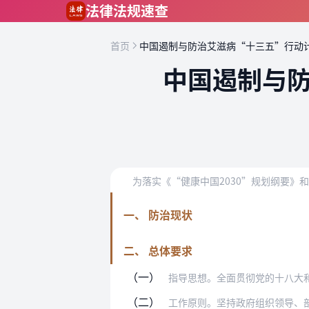
跳到主要内容
法律法规速查
首页
中国遏制与防治艾滋病“十三五”行动
中国遏制与
为落实《“健康中国2030”规划纲要
一、 防治现状
二、 总体要求
（一）
指导思想。全面贯彻党的十八大和十八届
（二）
工作原则。坚持政府组织领导、部