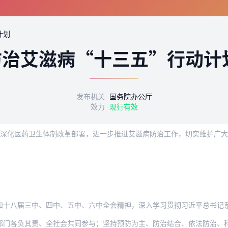
计划
防治艾滋病“十三五”行动计
发布机关
国务院办公厅
效力
现行有效
》和深化医药卫生体制改革部署，进一步推进艾滋病防治工作，切实维护广
三中、四中、五中、六中全会精神，深入学习贯彻习近平总书记系列重要讲话精神，紧紧围
门各负其责、全社会共同参与；坚持预防为主、防治结合、依法防治、科学防