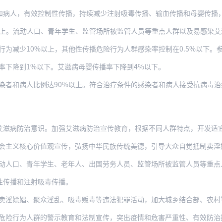
有效控制性传播，持续减少注射吸毒传播、输血传播和母婴传播，进一步降低病死率，逐步
上。流动人口、青年学生、监管场所被监管人员等重点人群以及易感染艾滋病危
少10%以上，其他性传播危险行为人群感染率控制在0.5%以下。参加戒毒药物
率下降到1%以下。艾滋病母婴传播率下降到4%以下。
病人比例达90%以上。符合治疗条件的感染者和病人接受抗病毒治疗比例达90%以上，
治意识。加强艾滋病防治宣传教育，根据不同人群特点，开发适宜的宣传材料，提高信息针
核心价值观宣传，弘扬中华民族传统美德，引导大众自觉抵制卖淫嫖娼等社会丑恶现象，营
、青年学生、老年人、出国劳务人员、监管场所被监管人员等重点人群，应当强化艾滋病感
性传播和注射吸毒传播。
娼、聚众淫乱、吸毒贩毒等违法犯罪活动，加大城乡结合部、农村等薄弱地区打击力度，依
为人群的警示教育和法制宣传，突出疫情和危害严重性、有效防治措施等，促使其避免和减