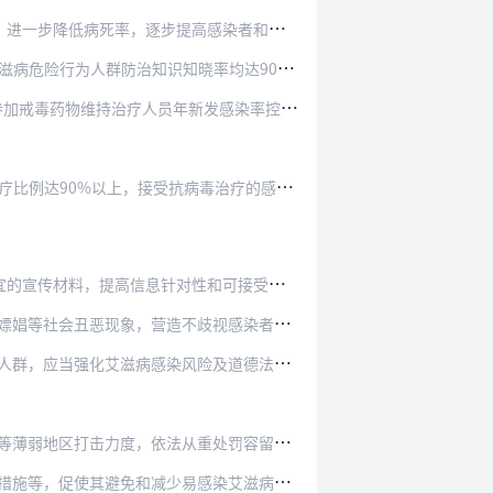
提高感染者和病人生存质量，不断减少社会歧视，…
险行为人群防治知识知晓率均达90%以上。
维持治疗人员年新发感染率控制在0.3%以下。
接受抗病毒治疗的感染者和病人治疗成功率达9…
对性和可接受性。充分发挥社会公众人物影响和互…
造不歧视感染者和病人的社会氛围。宣传、网信…
染风险及道德法治教育，提高自我防护能力，避…
法从重处罚容留与艾滋病传播危险行为相关活动…
少易感染艾滋病危险行为。工商、质检、旅游、…