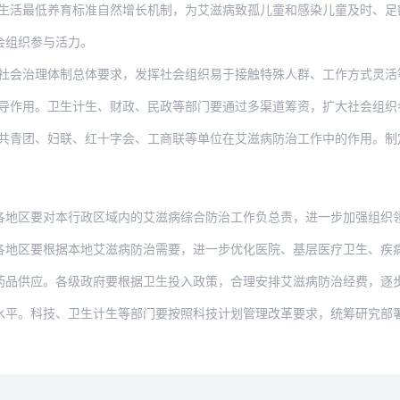
低养育标准自然增长机制，为艾滋病致孤儿童和感染儿童及时、足额发放基本生活费，并加
会组织参与活力。
理体制总体要求，发挥社会组织易于接触特殊人群、工作方式灵活等优势，将社会力量参与
。卫生计生、财政、民政等部门要通过多渠道筹资，扩大社会组织参与艾滋病防治基金规模
、妇联、红十字会、工商联等单位在艾滋病防治工作中的作用。制定并实施优惠政策，动员
对本行政区域内的艾滋病综合防治工作负总责，进一步加强组织领导，将防治工作纳入政府
根据本地艾滋病防治需要，进一步优化医院、基层医疗卫生、疾病预防控制、妇幼保健、采
。各级政府要根据卫生投入政策，合理安排艾滋病防治经费，逐步加大投入力度，提高资金
技、卫生计生等部门要按照科技计划管理改革要求，统筹研究部署艾滋病相关重点科研工作