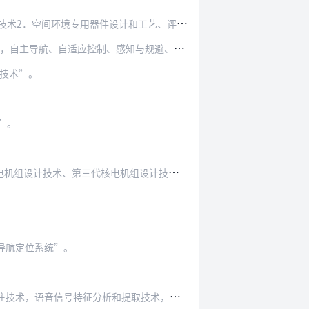
环境专用器件设计和工艺、评价方法和设备、空间…
适应控制、感知与规避、高可靠通信、适航及空域…
键技术”。
”。
三代核电机组设计技术、特高压交直流输变电成…
星导航定位系统”。
特征分析和提取技术，文本特征分析和预测技术…