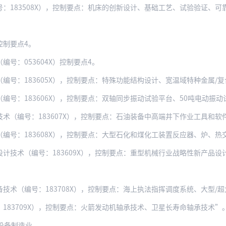
183508X），控制要点：机床的创新设计、基础工艺、试验验证、可靠性
控制要点4。
号：053604X）控制要点4。
：183605X），控制要点：特殊功能结构设计、宽温域特种金属/复合材料性能
编号：183606X），控制要点：双轴同步振动试验平台、50吨电动振动
号：183607X），控制要点：石油装备中高端井下作业工具和软件，油气集输关键设
183608X），控制要点：大型石化和煤化工装置反应器、炉、热交换器、球罐等静设
（编号：183609X），控制要点：重型机械行业战略性新产品设计技术，如第三和
编号：183708X），控制要点：海上执法指挥调度系统、大型/超大型浮式保障基
183709X），控制要点：火箭发动机轴承技术、卫星长寿命轴承技术”
设备制造业