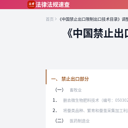
跳到主要内容
法律法规速查
首页
《中国禁止出口限制出口技术目录》调
《中国禁止出
一、 禁止出口部分
（一）
畜牧业
1．
删去微生物肥料技术（编号：05030
2．
将蚕类品种、繁育和蚕茧采集加工利用
（二）
医药制造业