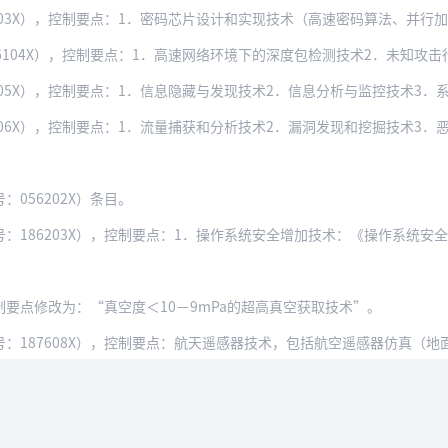
X），控制要点：1．密码芯片设计和实现技术（高速密码算法、并行加密技术、密码芯
4X），控制要点：1．高速网络环境下的深度包检测技术2．未知攻击行为的获取和分
05X），控制要点：1．信息隐藏与发现技术2．信息分析与监控技术3．系
X），控制要点：1．流量捕获和分析技术2．漏洞发现和挖掘技术3．恶意代码编制和
056202X）条目。
6203X），控制要点：1．操作系统安全增加技术：《操作系统安全技术要求》（G
控制要点修改为：“真空度＜10－9mPa的超高真空获取技术”。
：187608X），控制要点：航天遥感器技术，包括航空遥感器仿真（