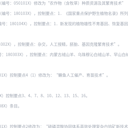
050101X）修改为“农作物（含牧草）种质资源及其繁育技术”（编号：0501
180103X），控制要点：1．《国家重点保护野生植物名录》所列农业部门主管的
80104X），控制要点：1．新发现的植物雄性不育基因、恢复基因及载体2．新发现
0302X），控制要点：杂交，人工授精，胚胎、基因克隆繁育技术”。
0303X），控制要点：内蒙古绒山羊、乌珠穆沁白绒山羊、罕山白绒山羊、辽宁绒山羊
401X）控制要点4（1）修改为：“鳜鱼人工催产、育苗技术”。
）控制要点3、4、7、8、10、12、13、15、16。
08X）条目。
601X）控制要点2修改为：“硫磷混酸协同体系高效处理复杂白钨矿新技