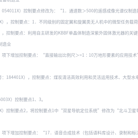
011X）控制要点修改为：“1．通道数＞500的遥感成像光谱仪制造技术2．空间
），控制要点：1．不同级别的固定翼和旋翼类无人机中的微型任务载荷，自主导航、自
3X），控制要点：利用自主研发的KBBF单晶体制造深紫外固体激光器的关
制造业
X）项下增加控制要点：“直接输出比例尺＞=1∶10万地形要素的应用技术
4401X），控制要点：煤炭清洁高效利用和灵活运用技术、大型水电机组设计技术、第
003X）控制要点1、3。
04X）控制要点2，将控制要点1中“双星导航定位系统”修改为“北斗卫
项下增加控制要点：“17．语音合成技术（包括语料库设计、录制和标注技术，语音信号