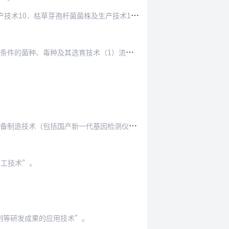
枯草芽孢杆菌菌株及生产技术11．春雷霉素菌株…
及其选育技术（1）流行性出血热灭活疫苗生产…
括国产新一代基因检测仪、第三代单分子测序仪）…
加工技术”。
控制等研发成果的应用技术”。