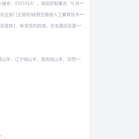
01X），增加控制要点“6.对外提供农作物种…
I级野生植物人工繁育技术2．列入《濒危野生动…
的抗病、抗虫基因及载体3．新发现的抗逆基因…
、晋岚绒山羊、河西绒山羊和西藏绒山羊母本、…
术”。