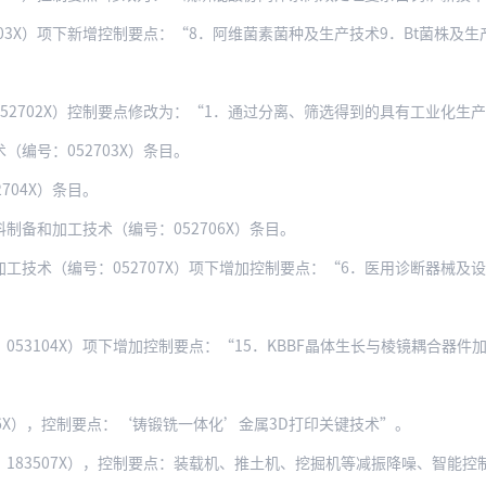
X）项下新增控制要点：“8．阿维菌素菌种及生产技术9．Bt菌株及生产技术10．
02X）控制要点修改为：“1．通过分离、筛选得到的具有工业化生产条件的菌种、毒种
编号：052703X）条目。
704X）条目。
制备和加工技术（编号：052706X）条目。
（编号：052707X）项下增加控制要点：“6．医用诊断器械及设备制造技术（包
53104X）项下增加控制要点：“15．KBBF晶体生长与棱镜耦合器件
06X），控制要点：‘铸锻铣一体化’金属3D打印关键技术”。
183507X），控制要点：装载机、推土机、挖掘机等减振降噪、智能