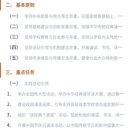
二、 基本原则
（一）
坚持中央统筹与地方落实并重。在国家统筹基础上，充分发挥地方教育（语言文字）部门的主管作用，切实把中华经典诵读工程的实施摆上重要日程，协调有关行业主管部门、语委成…
（二）
坚持基础建设与创新发展并重。加强中华传统经典诵读教材、读本等基础资源建设，便于社会大众尤其是青少年知道“读什么”、“怎么读”，学习领悟中华经典精髓；重视对中华经…
（三）
坚持学校教育与社会参与并重。坚持以学校为主阵地，以课堂教学和学校活动为主渠道，为学生从小打下中国文化底色；注重发挥学校的辐射带动作用，发挥朗诵、书法、诗词等文化…
（四）
坚持活动引领与机制建设并重。开展诵读、书写、讲解、诗词创作等实践活动，在全社会营造“亲近经典、承续传统”的良好氛围；通过课程教材建设、基地平台支撑等长效机制，保…
（五）
坚持传承普及与传播交流并重。要使社会大众特别是青少年更好地熟悉诗词歌赋，传承中华人文精神、普及中华传统美德，又要加强与海外的交流合作，通过人文交流机制、语言年、…
三、 重点任务
（一）
实践活动引领
1．
举办全国性大型活动。举办中华经典诵写讲大赛，通过赛事和诵读、书写、演讲、写作、诗词歌赋创作等展示活动营造氛围，激发社会大众尤其是学校师生参与诵读活动的积极性与热…
2．
建设校园诵读品牌。引导支持各级各类学校举办或定期开展推广普通话宣传周、阅读节、汉字文化节、诗歌节、读书会等形式多样的语言文化活动，建设“中华诵”、“经典伴我成长…
3．
组织“送经典下基层”活动。鼓励和组织诵读、书法、诗词等名家进校园活动，推动经典诵读文化实践活动入社区、下基层、进部队。实施经典诵读教育志愿者计划。组织高校、媒体…
4．
开展中国节庆日诵读活动。以中国传统节日和新中国重大节庆日、纪念日等为契机，指导、推动、组织举办中华经典诵读活动，创新活动形式，突出思想内涵，强化教育功能，丰实文…