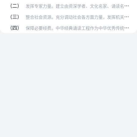
（二）
发挥专家力量。建立由资深学者、文化名家、诵读名人、书法名家等各界人士构成的核心专家团队，在工程实施过程中积极参与项目策划落实、促进活动传播推广。
（三）
整合社会资源。充分调动社会各方面力量，发挥机关的引领作用、学校的基础作用、媒体的示范作用、社区的普及作用，广泛动员和吸引企业等社会组织积极参与，形成合力，多方联…
（四）
保障必要经费。中华经典诵读工程作为中华优秀传统文化传承发展工程的重点项目、国家级工程，要加大中央财政经费支持力度，各地政府和相关部门应保障本地经典诵读工程实施的…