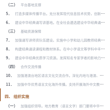
（二）
平台基地支撑
5．
打造多媒体传播平台。充分发挥现代信息技术优势，创新“互联网+语言文化”，开拓经典诵读新媒体传播渠道，活化经典、活态传播。打造集中华经典研究、展示、学习、培训、评…
6．
建设中华经典诵写讲基地。在全社会遴选建设中华经典诵写讲基地，依托基地开展丰富多彩的诵读、书写、讲解、演讲、吟诵、创作、展示等活动，加强中华经典的研究阐释、教育传…
（三）
基础资源保障
7．
加强诵写讲师资队伍建设。实施中小学和幼儿园教师经典诵写讲教育培训计划，丰富培训形式，并着力向农村、边远和民族地区倾斜。各级教育（语言文字）部门应根据需要组织中小…
8．
构建经典诵读课程和教材体系。在中小学语文等学科中丰富、充实有关中华经典诵读内容，支持各地开发中华经典地方课程、校本课程，开展诵写讲特色项目研究、实践。指导编写不…
9．
建设中华经典优质学习资源。发挥知名专家学者的影响力，建设“中华经典资源库”并加强宣传推广。编写中华经典读本盲文版和手语版，帮助残障人士学习中华经典。建设少数民族…
（四）
合作交流传播
10．
加强港澳台地区语言文化交流合作。深化内地与港澳、大陆与台湾地区语言文化交流合作，组织内地高校师生赴港澳台地区开展“中华经典诵读展演交流”，港澳台地区学生到内地（…
11．
加强中华优秀语言文化海外传播。支持开展海外中文教师中华经典诵写讲研修活动，选译中华思想文化术语，编写中国经典诗词名家选释与翻译丛书、中华经典诗词中外语言对照学习…
四、 组织实施
（一）
加强组织领导。地方教育（语言文字）部门要将中华经典诵读工程作为传承发展中华优秀传统文化、提升文化自信的重要工作和贯彻落实全国教育大会的重要举措，加强统筹规划，结…