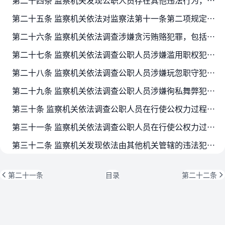
第二十四条 监察机关发现公职人员存在其他违法行为，具有下列情形之一的，可以依法进行调查、处置：
第二十五条 监察机关依法对监察法第十一条第二项规定的职务犯罪进行调查。
第二十六条 监察机关依法调查涉嫌贪污贿赂犯罪，包括贪污罪，挪用公款罪，受贿罪，单位受贿罪，利用影响力受贿罪，行贿罪，对有影响力的人行贿罪，对单位行贿罪，介绍贿赂罪，单位行贿…
第二十七条 监察机关依法调查公职人员涉嫌滥用职权犯罪，包括滥用职权罪，国有公司、企业、事业单位人员滥用职权罪，滥用管理公司、证券职权罪，食品、药品监管渎职罪，故意泄露国家秘…
第二十八条 监察机关依法调查公职人员涉嫌玩忽职守犯罪，包括玩忽职守罪，国有公司、企业、事业单位人员失职罪，签订、履行合同失职被骗罪，国家机关工作人员签订、履行合同失职被骗罪…
第二十九条 监察机关依法调查公职人员涉嫌徇私舞弊犯罪，包括徇私舞弊低价折股、出售国有资产罪，非法批准征收、征用、占用土地罪，非法低价出让国有土地使用权罪，非法经营同类营业罪…
第三十条 监察机关依法调查公职人员在行使公权力过程中涉及的重大责任事故犯罪，包括重大责任事故罪，教育设施重大安全事故罪，消防责任事故罪，重大劳动安全事故罪，强令、组织他人…
第三十一条 监察机关依法调查公职人员在行使公权力过程中涉及的其他犯罪，包括破坏选举罪，背信损害上市公司利益罪，金融工作人员购买假币、以假币换取货币罪，利用未公开信息交易罪，…
第三十二条 监察机关发现依法由其他机关管辖的违法犯罪线索，应当及时移送有管辖权的机关。
第二十一条
目录
第二十二条