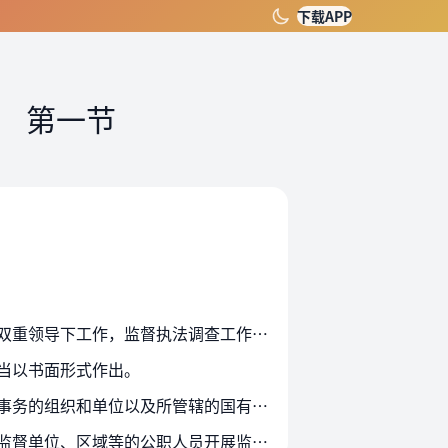
下载APP
）
第一节
第十条 国家监察委员会在党中央领导下开展工作。地方各级监察委员会在同级党委和上级监察委员会双重领导下工作，监督执法调查工作以上级监察委员会领导为主，线索处置和案件查办在…
当以书面形式作出。
第十二条 各级监察委员会依法向本级中国共产党机关、国家机关、法律法规授权或者受委托管理公共事务的组织和单位以及所管辖的国有企业事业单位等派驻或者派出监察机构、监察专员。
第十三条 派驻或者派出的监察机构、监察专员根据派出机关授权，按照管理权限依法对派驻或者派出监督单位、区域等的公职人员开展监督，对职务违法和职务犯罪进行调查、处置。监察机构…