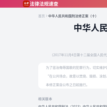
跳到主要内容
法律法规速查
首页
中华人民共和国刑法修正案（十）
中华人
（2017年11月4日第十二届全国人
为了惩治侮辱国歌的犯罪行为，切实维护
“在公共场合，故意以焚烧、毁损、涂划
本修正案自公布之日起施行。
相关版本
中华人民共和国刑法（2023）
中华人民共和国