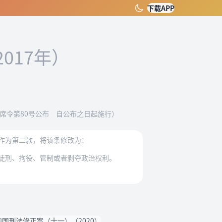
下载APP
2017年）
主席令第80号公布 自公布之日起施行）
作为第二款，将该条修改为：
徒刑、拘役、管制或者剥夺政治权利。
国刑法修正案（十一）（2020）