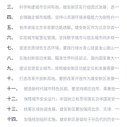
三、
科学构建城市空间布局。雄安新区实行组团式发展，选择容城、安新两县交界区域作为起步区先行开发并划出一定范围规划建设启动区，条件成熟后再稳步有序推进中期发展区建设，…
四、
合理确定城市规模。坚持以资源环境承载能力为刚性约束条件，科学确定雄安新区开发边界、人口规模、用地规模、开发强度。要坚持生态优先、绿色发展，雄安新区蓝绿空间占比稳…
五、
有序承接北京非首都功能疏解。雄安新区作为北京非首都功能疏解集中承载地，要重点承接北京非首都功能和人口转移。积极稳妥有序承接符合雄安新区定位和发展需要的高校、医疗…
六、
实现城市智慧化管理。坚持数字城市与现实城市同步规划、同步建设，适度超前布局智能基础设施，打造全球领先的数字城市。建立城市智能治理体系，完善智能城市运营体制机制，…
七、
营造优质绿色生态环境。要践行绿水青山就是金山银山的理念，大规模开展植树造林和国土绿化，将生态湿地融入城市空间，实现雄安新区森林覆盖率达到40%，起步区绿化覆盖率…
八、
实施创新驱动发展。瞄准世界科技前沿，面向国家重大战略需求，积极吸纳和集聚创新要素资源，高起点布局高端高新产业，大力发展高端服务业，构建实体经济、科技创新、现代金…
九、
建设宜居宜业城市。按照雄安新区功能定位和发展需要，沿城市轴线、主要街道、邻里中心，分层次布局不同层级服务设施，落实职住平衡要求，形成多层级、全覆盖、人性化的基本…
十、
打造改革开放新高地。要把改革开放作为雄安新区发展的根本动力，总结吸收我国改革开放40年来的经验成果，进一步解放思想、勇于创新，探索新时代推动高质量发展、建设现代…
十一、
塑造新时代城市特色风貌。要坚持顺应自然、尊重规律、平原建城，坚持中西合璧、以中为主、古今交融，做到疏密有度、绿色低碳、返璞归真，形成中华风范、淀泊风光、创新风尚…
十二、
保障城市安全运行。牢固树立和贯彻落实总体国家安全观，以城市安全运行、灾害预防、公共安全、综合应急等体系建设为重点，构建城市安全和应急防灾体系，提升综合防灾水平。…
十三、
统筹区域协调发展。雄安新区要加强同北京、天津、石家庄、保定等城市的融合发展，与北京中心城区、北京城市副中心合理分工，实现错位发展。要按照网络化布局、智能化管理、…
十四、
加强规划组织实施。雄安新区是留给子孙后代的历史遗产，要有功成不必在我的精神境界，保持历史耐心，合理把握开发节奏，稳扎稳打，一茬接着一茬干，一张蓝图干到底，以钉钉…