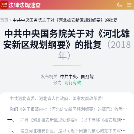
跳到主要内容
法律法规速查
首页
中共中央国务院关于对《河北雄安新区规划纲要》的批复
中共中央国务院关于对《河北雄
安新区规划纲要》的批复
（2018
年）
发布机关
中共中央、国务院
效力
现行有效
中共河北省委、河北省人民政府，国家发展改革委：
你
们《关于报请审批〈河北雄安新区规划纲要〉的请示》收悉。现批复如下：
一、
同意《河北雄安新区规划纲要》（以下简称《雄安规划纲要》）。《雄安规划纲要》深入贯彻习近平新时代中国特色社会主义思想，深入贯彻党的十九大和十九届二中、三中全会精神…
二、
设立河北雄安新区，是以习近平同志为核心的党中央深入推进京津冀协同发展作出的一项重大决策部署，是继深圳经济特区和上海浦东新区之后又一具有全国意义的新区，是千年大计…