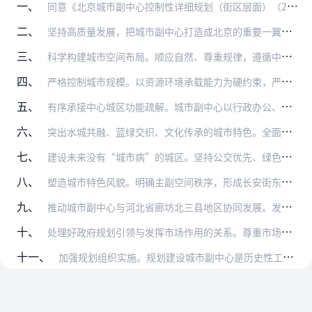
一、
同意《北京城市副中心控制性详细规划（街区层面）（2016年—2035年）》（以下简称《城市副中心控规》）。《城市副中心控规》以习近平新时代中国特色社会主义思想为…
二、
坚持高质量发展，把城市副中心打造成北京的重要一翼。规划建设城市副中心，与河北雄安新区形成北京新的两翼，是以习近平同志为核心的党中央作出的重大决策部署，是千年大计…
三、
科学构建城市空间布局。顺应自然、尊重规律，遵循中华营城理念、北京建城传统、通州地域文脉，统筹城市副中心生产、生活、生态三大空间，构建蓝绿交织、清新明亮、水城共融…
四、
严格控制城市规模。以资源环境承载能力为硬约束，严格控制人口规模、用地规模、建筑规模。城市副中心规划范围155平方公里，加上拓展区覆盖通州全区约906平方公里。以…
五、
有序承接中心城区功能疏解。城市副中心以行政办公、商务服务、文化旅游为主导功能，形成配套完善的城市综合功能。通过市级党政机关和市属行政事业单位搬迁，带动中心城区包…
六、
突出水城共融、蓝绿交织、文化传承的城市特色。全面增加水绿空间总量，统筹考虑水资源、水生态、水安全、水景观要求，建立全流域水污染综合防治体系，构建上蓄、中疏、下排…
七、
建设未来没有“城市病”的城区。坚持公交优先、绿色出行，构建舒适便捷的小街区、密路网的道路体系，加强城市副中心与中心城区之间的公共交通体系建设，营造绿色交通环境。…
八、
塑造城市特色风貌。明确主副空间秩序，形成长安街东延长线规整有序、端正大气的畿辅门户形象，塑造京华风范、运河风韵、人文风采、时代风尚的城市风貌。加强城市设计、建筑…
九、
推动城市副中心与河北省廊坊北三县地区协同发展。发挥城市副中心对周边的辐射带动作用，实现通州区与河北省廊坊北三县地区统一规划、统一政策、统一标准、统一管控，促进协…
十、
处理好政府规划引领与发挥市场作用的关系。尊重市场规律和市民要求，积极转变政府职能，有立有破、有管有放，为市场主体和市民活动创造良好环境。发挥市场在资源配置中的决…
十一、
加强规划组织实施。规划建设城市副中心是历史性工程，要树牢“四个意识”，坚定“四个自信”，坚决做到“两个维护”，坚持一张蓝图干到底，保持历史耐心，一件一件事去做，…