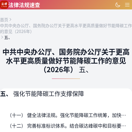
跳到主要内容
法律法规速查
首页
中共中央办公厅、国务院办公厅关于更高水平更高质量做好节能降碳工作
的意见（2026年）
五、
中共中央办公厅、国务院办公厅关于更高
水平更高质量做好节能降碳工作的意见
（2026年）
五、
五、
强化节能降碳工作支撑保障
（十一） 健全法律法规。强化节能降碳工作统筹，加快修改节约能源法。修改颁布可再生能源法。做好民用建筑节能条例、公共机构节能条例等行政法规修订工作，完善节能监察、能效标识等…
（十二） 完善标准标识体系。结合碳达峰碳中和目标要求、产业发展需求和技术进步实际，加快完善重点行业能耗和碳排放限额、重点用能产品设备能效等标准，逐步提高指标要求。围绕新领…