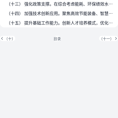
（十三） 强化政策支撑。在综合考虑能耗、环保绩效水平的基础上研究完善工业重点领域差别化电价政策，优化居民阶梯电价制度，健全分时电价机制。完善实施高耗能产品出口调控政策。发…
（十四） 加强技术创新应用。聚焦高效节能装备、智慧用能、重点行业节能降碳等领域，培育一批科技创新平台基地，加大国家重点研发计划支持力度，强化关键核心技术攻关。完善市场导向…
（十五） 提升基础工作能力。创新人才培养模式，优化能源管理、节能降碳领域相关学科专业设置和人才评价体系，完善相关职业标准，深化产教融合、科教融汇。强化政府部门、执法机构、…
（十）
目录
（十一）