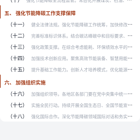
强化节能降碳全流程监管。常态化开展煤炭、石油、电力等能源消费相关指标跟踪监测，加强同类型地区指标比对分析，对目标进展滞后、指标不合理增长的及时提醒预警，视情精准…
五、 强化节能降碳工作支撑保障
（十一）
健全法律法规。强化节能降碳工作统筹，加快修改节约能源法。修改颁布可再生能源法。做好民用建筑节能条例、公共机构节能条例等行政法规修订工作，完善节能监察、能效标识等…
（十二）
完善标准标识体系。结合碳达峰碳中和目标要求、产业发展需求和技术进步实际，加快完善重点行业能耗和碳排放限额、重点用能产品设备能效等标准，逐步提高指标要求。围绕新领…
（十三）
强化政策支撑。在综合考虑能耗、环保绩效水平的基础上研究完善工业重点领域差别化电价政策，优化居民阶梯电价制度，健全分时电价机制。完善实施高耗能产品出口调控政策。发…
（十四）
加强技术创新应用。聚焦高效节能装备、智慧用能、重点行业节能降碳等领域，培育一批科技创新平台基地，加大国家重点研发计划支持力度，强化关键核心技术攻关。完善市场导向…
（十五）
提升基础工作能力。创新人才培养模式，优化能源管理、节能降碳领域相关学科专业设置和人才评价体系，完善相关职业标准，深化产教融合、科教融汇。强化政府部门、执法机构、…
六、 加强组织实施
（十六）
加强组织领导。各地区各部门要在党中央集中统一领导下，加强统筹谋划，注重系统施策，结合实际抓好本意见贯彻落实。各级领导干部要树立和践行正确政绩观，扎实推进本地区本…
（十七）
实施全民行动。持续开展全国生态日、全国节能宣传周、全国低碳日等活动，倡导简约适度、绿色低碳、文明健康的生活理念和消费方式，切实增强全社会节能降碳内生动力。广大党…
（十八）
强化国际合作。深化节能降碳领域国际对话和务实合作，拓展对话合作渠道，积极参与引领国际治理，大力宣传中国绿色转型成效。借鉴国际先进经验，加强节能降碳技术合作，支持…