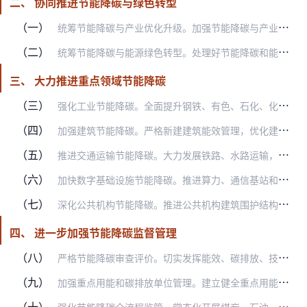
二、 协同推进节能降碳与绿色转型
（一）
统筹节能降碳与产业优化升级。加强节能降碳与产业规划、产能调控等政策衔接协同，强化节能降碳激励约束和标准提升引领，持续降低产业对能源的依赖。大力推广节能低碳、清洁…
（二）
统筹节能降碳与能源绿色转型。处理好节能降碳和能源安全的关系，科学调控能源消费总量，严格控制化石能源消费，深入推进减煤控油，强化新增用煤用油需求管理，积极推进存量…
三、 大力推进重点领域节能降碳
（三）
强化工业节能降碳。全面提升钢铁、有色、石化、化工、建材等重点行业能效水平，聚焦生产工艺、主要工序、重点设备等深入实施节能降碳诊断，组织实施一批工业节能降碳工程。…
（四）
加强建筑节能降碳。严格新建建筑能效管理，优化建筑节能降碳设计，推动超低能耗建筑规模化发展，建设安全舒适绿色智慧的“好房子”。结合老旧小区改造、清洁取暖等工作，积…
（五）
推进交通运输节能降碳。大力发展铁路、水路运输，持续提升公路运输效率和绿色化水平，提高民航空管运行效率，积极发展多式联运。持续推进绿色交通基础设施建设，提升交通场…
（六）
加快数字基础设施节能降碳。推进算力、通信基站和机房等基础设施节能降碳改造，推动设备选型、制冷架构、机柜功率密度、系统智能运行策略等优化升级，持续提高单位算力能效…
（七）
深化公共机构节能降碳。推进公共机构建筑围护结构、供热、制冷、照明等设施设备节能降碳改造，推广能源费用托管等合同能源管理模式，持续降低单位建筑面积能耗和碳排放。加…
四、 进一步加强节能降碳监督管理
（八）
严格节能降碳审查评价。切实发挥能效、碳排放、技术等标准牵引作用，加强项目能耗、煤耗和碳排放等综合审查评价，新（改、扩）建高耗能高排放工业项目在纳入国家规划布局以…
（九）
加强重点用能和碳排放单位管理。建立健全重点用能和碳排放单位节能降碳管理档案，探索建立能效、碳排放披露和分级制度，全面提升管理精细化水平。强化重点用能和碳排放单位…
（十）