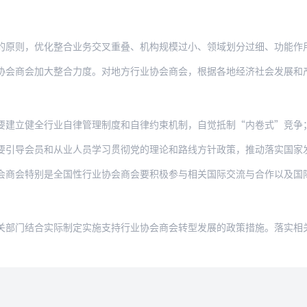
优化整合业务交叉重叠、机构规模过小、领域划分过细、功能作用较弱的行业协会商会。依法
加大整合力度。对地方行业协会商会，根据各地经济社会发展和产业结构变化情况，加强宏观
全行业自律管理制度和自律约束机制，自觉抵制“内卷式”竞争；制定并组织实施行业职业道
员和从业人员学习贯彻党的理论和路线方针政策，推动落实国家发展战略和相关行业专项规划
别是全国性行业协会商会要积极参与相关国际交流与合作以及国际标准、国际规则制定，推动
合实际制定实施支持行业协会商会转型发展的政策措施。落实相关税收优惠政策。鼓励金融机