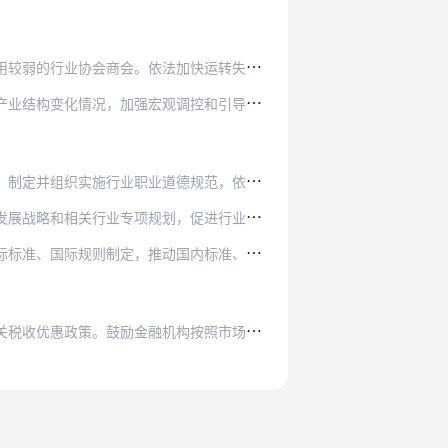
加快运转失灵、扰乱秩序、行业萎缩、宗旨任务已…
调控和引导。对市地级和县级行业协会商会，依法…
德规范，依法开展行业信用评价工作，提升行业诚…
，促进行业高质量发展。依法提供信息咨询、宣传…
国内标准、认证认可与国际互认。参加或者推动建…
构按照市场化法治化原则对符合条件的行业协会商…