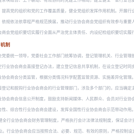
的组织和党的工作覆盖质量，健全党组织发挥作用机制。开展行业协会商会党建质量提升行
法依章程严格规范换届，推动行业协会商会党组织有效参与重要人事安排等重大事项决策，
组织要切实履行全面从严治党主体责任、内设纪检组织要切实履行监督责任，结合实际健全
行机制
一领导，党委社会工作部门统筹协调，登记管理机关、行业管理部门、业务主管单位、相关
会商会直接登记办法，建立登记信息共享机制，在设立登记时同步明确行业管理部门。规范
会分类监管，根据分类情况科学配置监管资源、实施差异化管理。对经法律法规授权或者受
脱钩行业协会商会的行业管理部门，涉及多个部门的，应当确定主要行业管理部门。行业管
会信息公开制度，鼓励支持新闻媒体、人民群众、会员对行业协会商会进行监督。探索建立
合性行业协会商会建设，发挥全国性行业协会商会示范带动作用。建立健全行业协会商会会
协会商会财务管理制度，严格执行会计法律法规制度，保证会计资料真实完整准确。行业协会
协会商会应当按照合法、必要、规范、有效的原则，严格控制设立企业；不得设立与会员有直