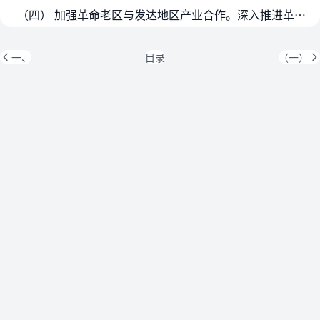
（四） 加强革命老区与发达地区产业合作。深入推进革命老区重点城市与东部发达城市对口合作，推广“企业＋资源”、“研发＋制造”、“市场＋产品”、“总部＋基地”等合作模式，建…
一、
目录
（一）