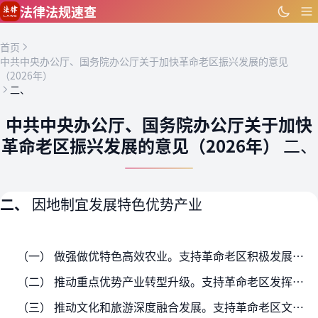
跳到主要内容
法律法规速查
首页
中共中央办公厅、国务院办公厅关于加快革命老区振兴发展的意见
（2026年）
二、
中共中央办公厅、国务院办公厅关于加快
革命老区振兴发展的意见（2026年）
二、
二、
因地制宜发展特色优势产业
（一） 做强做优特色高效农业。支持革命老区积极发展有机农业、特色养殖和林下经济等，打造一批优质特色农副产品生产供应基地，深入实施农产品“三品一标”行动，做好“土特产”文…
（二） 推动重点优势产业转型升级。支持革命老区发挥比较优势，结合资源禀赋和产业基础明确重点优势产业发展方向，科学合理高效开发利用能源资源。加快推动传统产业转型升级，支持…
（三） 推动文化和旅游深度融合发展。支持革命老区文化和旅游结合实际跨区域融合发展，促进景区联动、利益共享。设计打造精品旅游线路，培育推介一批革命文物主题游径，提升文化和…