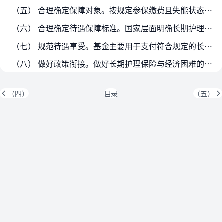
（五） 合理确定保障对象。按规定参保缴费且失能状态长期持续（一般为6个月以上），经申请通过评估认定的失能人员，可按规定享受相关待遇。长期护理保险制度起步阶段保障重度失能…
（六） 合理确定待遇保障标准。国家层面明确长期护理保险基准待遇标准，各地可根据实际适度调整。待遇享受不设起付标准。符合规定的长期护理服务费用，按未就业城乡居民参保政策参…
（七） 规范待遇享受。基金主要用于支付符合规定的长期护理服务机构和人员提供长期护理基本服务所发生的费用，原则上不直接向失能人员发放现金。国家层面统一制定长期护理保险服务…
（八） 做好政策衔接。做好长期护理保险与经济困难的高龄、失能老年人补贴以及重度残疾人护理补贴等政策的衔接。对机构床位费、膳食费等非护理服务费用以及应由医疗保险支付的医疗…
（四）
目录
（五）