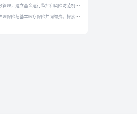
风险防范机制，做好中长期精算分析。建立健全基…
缴费。探索引入社会力量参与经办管理服务，强化…
法规要求
沪ICP备2023015770号-1
沪公网安备31011302008558号