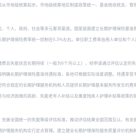
级统筹起步。市地级统筹地区制度政策统一、基金统收统支、管理服务一体。有条件的省份
、政府、社会等多元筹资渠道。国家层面建立长期护理保险基准费率制度，规范缴费基数政
保险费率统一控制在0.3%左右。单位职工费率由用人单位和个人按同比例分担，用人单
能状态长期持续（一般为6个月以上），经申请通过评估认定的失能人员，可按规定享受相
期护理保险基准待遇标准，各地可根据实际适度调整。待遇享受不设起付标准。符合规定的
定的长期护理服务机构和人员提供长期护理基本服务所发生的费用，原则上不直接向失能人
困难的高龄、失能老年人补贴以及重度残疾人护理补贴等政策的衔接。对机构床位费、膳食
国统一的失能等级评估标准，推动评估结果全国范围互认、有关部门按需使用，探索制定长
务机构实行定点管理。建立健全长期护理保险服务质量评价机制和费用控制激励约束机制。