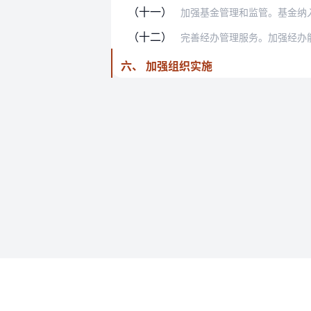
（十一）
加强基金管理和监管。基金纳入社会保
（十二）
完善经办管理服务。加强经办能力建设
六、 加强组织实施
使用帮助
法律法规速查
使用帮助
专为法律人设计的法律查阅工具
账号和数