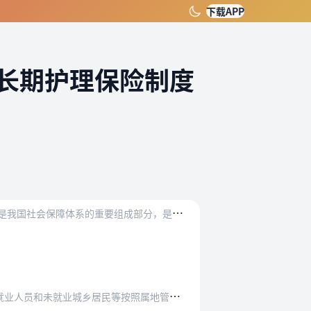
下载APP
长期护理保险制度
长
期护理保险制度是为失能人员的基本生活照料和与之密切相关的医疗护理提供服务或资金保障的社会保险制度，是我国社会保障体系的重要组成部分，是实施积极应对人口老龄化国…
等按照属地管理原则，参加长期护理保险。长期护…