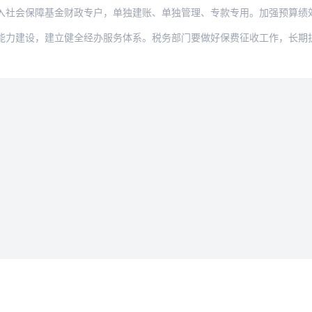
障基金财政专户，单独建账、单独管理、专款专用。加强预算绩效管理，建立基金运行监控和
，建立健全经办服务体系。税务部门要做好保费征收工作，长期护理保险与基本医疗保险共同
法律条款
用户协议
据删除
隐私政策