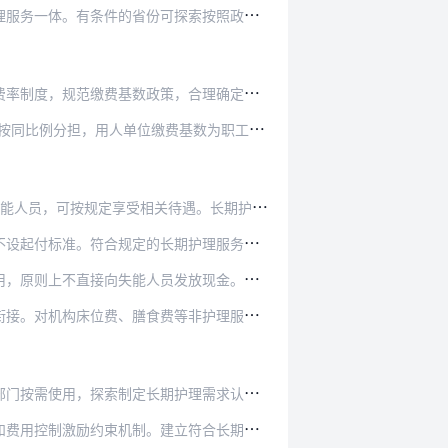
可探索按照政策统一规范、基金调剂平衡、完善分…
策，合理确定费率，实行动态调整。职工基本医疗…
位缴费基数为职工工资总额，个人缴费基数为本人…
关待遇。长期护理保险制度起步阶段保障重度失能…
长期护理服务费用，按未就业城乡居民参保政策参…
员发放现金。国家层面统一制定长期护理保险服务…
费等非护理服务费用以及应由医疗保险支付的医疗…
期护理需求认定标准和服务计划相关规定。鼓励支…
建立符合长期护理保险服务特点的支付机制和协商…