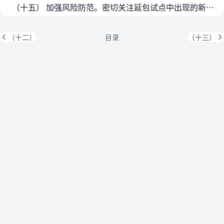
（十五） 加强风险防范。密切关注延包试点中出现的新情况新问题，及时报告工作中遇到的困难和问题。出台政策前要做好社会稳定风险评估。健全多元化纠纷解决机制，加强农村土地承包经…
（十二）
目录
（十三）