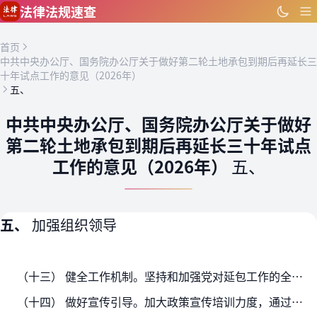
跳到主要内容
法律法规速查
首页
中共中央办公厅、国务院办公厅关于做好第二轮土地承包到期后再延长三
十年试点工作的意见（2026年）
五、
中共中央办公厅、国务院办公厅关于做好
第二轮土地承包到期后再延长三十年试点
工作的意见（2026年）
五、
五、
加强组织领导
（十三） 健全工作机制。坚持和加强党对延包工作的全面领导，由中央统筹、省负总责、市县乡抓落实，省市县乡逐级成立工作专班，切实解决突出问题，坚决落实工作责任。在党中央集中统…
（十四） 做好宣传引导。加大政策宣传培训力度，通过政府网站、新闻发布会以及报刊、广播、电视、新媒体等渠道，采取群众喜闻乐见的方式，使广大干部群众全面准确了解延包政策，营造…